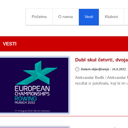
Početna
O nama
Vesti
Klubovi
VESTI
Dubl skul četvrti, dvoja
Datum objavljivanja : 16.8.2022.
Aleksandar Beđik i Aleksandar F
rezultat iz polufinala, koji bi im 