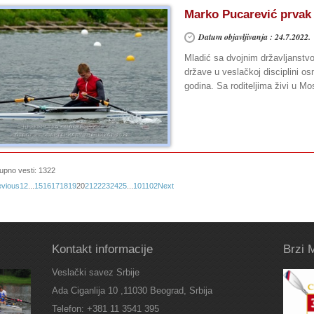
Marko Pucarević prvak
Datum objavljivanja : 24.7.2022.
Mladić sa dvojnim državljanstvo
države u veslačkoj disciplini o
godina. Sa roditeljima živi u Mosk
upno vesti: 1322
evious
1
2
...
15
16
17
18
19
20
21
22
23
24
25
...
101
102
Next
Kontakt informacije
Brzi 
Veslački savez Srbije
Ada Ciganlija 10 ,11030 Beograd, Srbija
Telefon: +381 11 3541 395