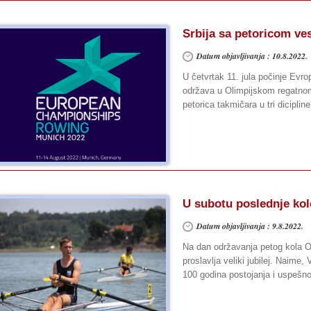
Srbija sa petoricom v
Datum objavljivanja : 10.8.2022.
U četvrtak 11. jula počinje Evro
održava u Olimpijskom regatnom
petorica takmičara u tri dicipline
U subotu poslednje kol
Datum objavljivanja : 9.8.2022.
Na dan održavanja petog kola Om
proslavlja veliki jubilej. Naime
100 godina postojanja i uspešn