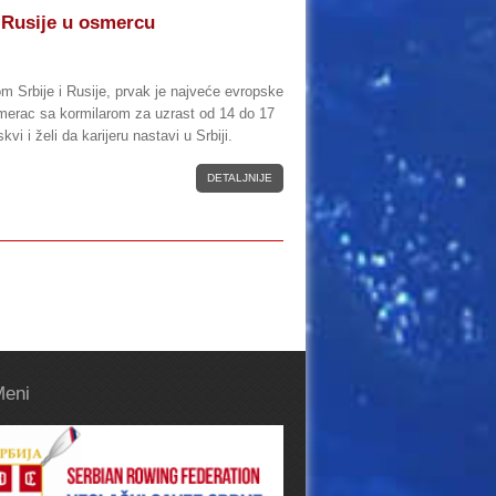
 Rusije u osmercu
m Srbije i Rusije, prvak je najveće evropske
smerac sa kormilarom za uzrast od 14 do 17
vi i želi da karijeru nastavi u Srbiji.
DETALJNIJE
Meni