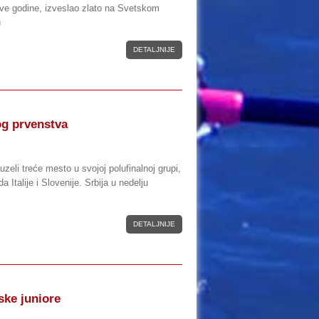
ve godine, izveslao zlato na Svetskom
u
DETALJNIJE
og prvenstva
uzeli treće mesto u svojoj polufinalnoj grupi,
Italije i Slovenije. Srbija u nedelju
DETALJNIJE
pske juniore