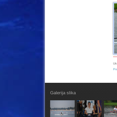
Uk
Pr
Galerija slika