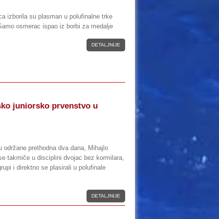
ca izborila su plasman u polufinalne trke
Samo osmerac ispao iz borbi za medalje
DETALJNIJE
ko juniorsko prvenstvo u
su održane prethodna dva dana, Mihajlo
se takmiče u disciplini dvojac bez kormilara,
upi i direktno se plasirali u polufinale
DETALJNIJE