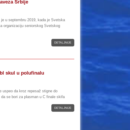
aveza Srbije
 je u septembru 2019, kada je Svetska
ila organizaciju seniorskog Svetskog
DETALJNIJE
bl skul u polufinalu
ije uspeo da kroz repesaž stigne do
u da se bori za plasman u C finale skifa
DETALJNIJE