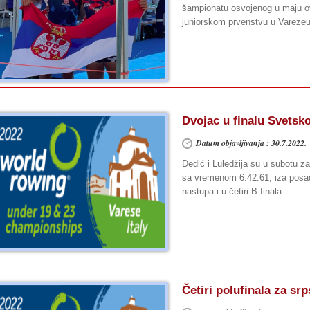
šampionatu osvojenog u maju o
juniorskom prvenstvu u Vareze
Dvojac u finalu Svetsk
Datum objavljivanja : 30.7.2022.
Dedić i Luledžija su u subotu za
sa vremenom 6:42.61, iza posada 
nastupa i u četiri B finala
Četiri polufinala za sr