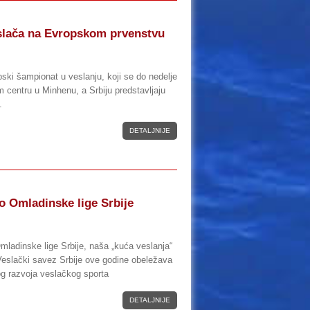
eslača na Evropskom prvenstvu
pski šampionat u veslanju, koji se do nedelje
 centru u Minhenu, a Srbiju predstavljaju
.
DETALJNIJE
o Omladinske lige Srbije
ladinske lige Srbije, naša „kuća veslanja“
, Veslački savez Srbije ove godine obeležava
og razvoja veslačkog sporta
DETALJNIJE