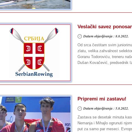
Veslački savez ponosan
Datum objavljivanja : 8.8.2022.
Od srca čestitam svim juniorim
zlatu, velika zahvalnost selekto
Goranu Todoroviću, treneru naše
Dušan Kovačević, predsednik 
Pripremi mi zastavu!
Datum objavljivanja : 5.8.2022.
Zastava se desetak minuta kasn
Nemanja i Mihajlo ogrunuti njom
put za samo par meseci. Evropsk