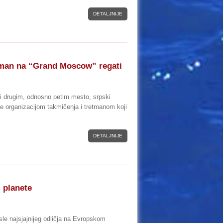
DETALJNIJE
uzman na “Grand Moscow” regati
ni drugim, odnosno petim mesto, srpski
nje organizacijom takmičenja i tretmanom koji
DETALJNIJE
i planete
sle najsjajnijeg odličja na Evropskom