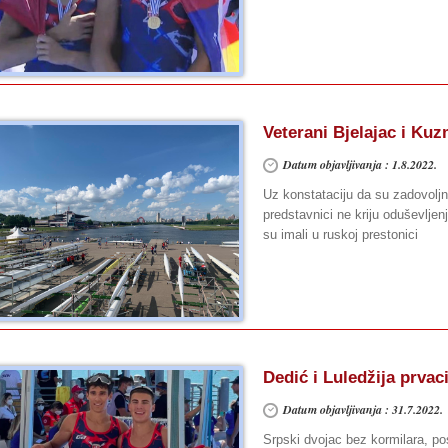
Veterani Bjelajac i K
Datum objavljivanja : 1.8.2022.
Uz konstataciju da su zadovolj
predstavnici ne kriju oduševlje
su imali u ruskoj prestonici
Dedić i Luledžija prvac
Datum objavljivanja : 31.7.2022.
Srpski dvojac bez kormilara, po