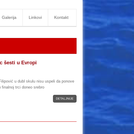
Galerija
Linkovi
Kontakt
c šesti u Evropi
ilipović u dubl skulu nisu uspeli da ponove
u finalnoj trci doneo srebro
DETALJNIJE