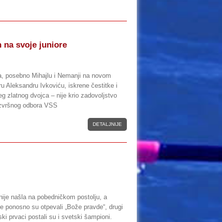
 na svoje juniore
a, posebno Mihajlu i Nemanji na novom
ru Aleksandru Ivkoviću, iskrene čestitke i
g zlatnog dvojca – nije krio zadovoljstvo
Izvršnog odbora VSS
DETALJNIJE
ije našla na pobedničkom postolju, a
e ponosno su otpevali „Bože pravde“, drugi
i prvaci postali su i svetski šampioni.