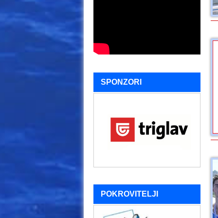
SPONZORI
POKROVITELJI