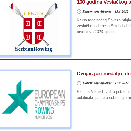
100 godina Veslačkog s
Datum objavljivanja : 13.8.2022.
Kruna rada našeg Saveza stigla
veslačka federacija Srbiji dodel
prvenstva 2023. godine
Dvojac juri medalju, du
Datum objavljivanja : 12.8.2022.
Skifista Viktor Pivač u petak n
polufinala, pa će u subotu ujutr