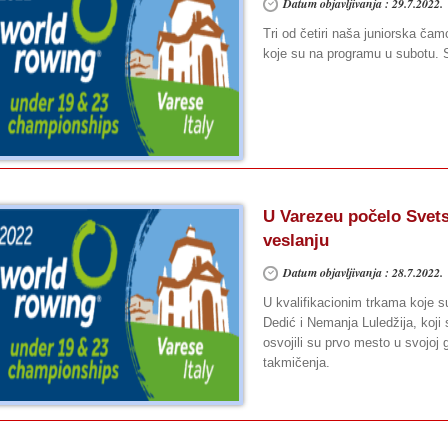
Datum objavljivanja : 29.7.2022.
Tri od četiri naša juniorska čam
koje su na programu u subotu. 
U Varezeu počelo Svets
veslanju
Datum objavljivanja : 28.7.2022.
U kvalifikacionim trkama koje 
Dedić i Nemanja Luledžija, koji 
osvojili su prvo mesto u svojoj gr
takmičenja.