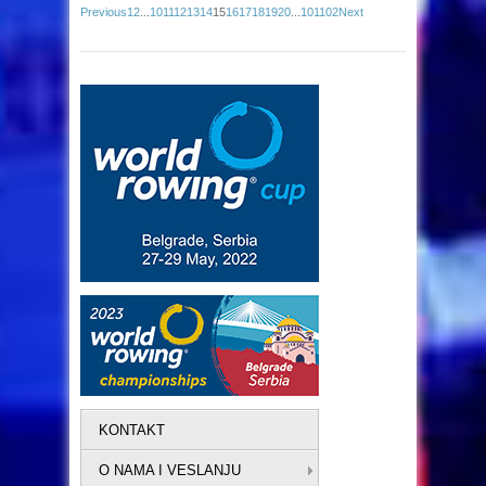
Previous
1
2
...
10
11
12
13
14
15
16
17
18
19
20
...
101
102
Next
KONTAKT
O NAMA I VESLANJU