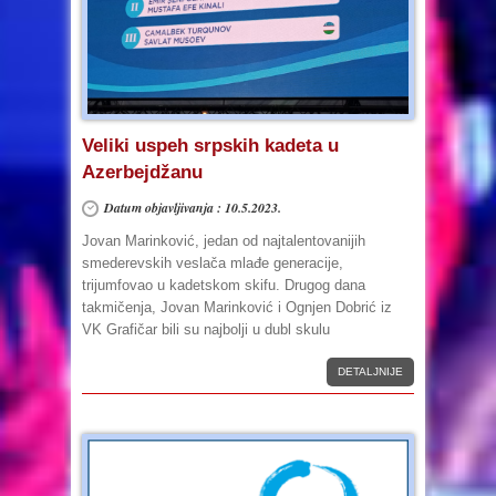
Veliki uspeh srpskih kadeta u
Azerbejdžanu
Datum objavljivanja : 10.5.2023.
Jovan Marinković, jedan od najtalentovanijih
smederevskih veslača mlađe generacije,
trijumfovao u kadetskom skifu. Drugog dana
takmičenja, Jovan Marinković i Ognjen Dobrić iz
VK Grafičar bili su najbolji u dubl skulu
DETALJNIJE