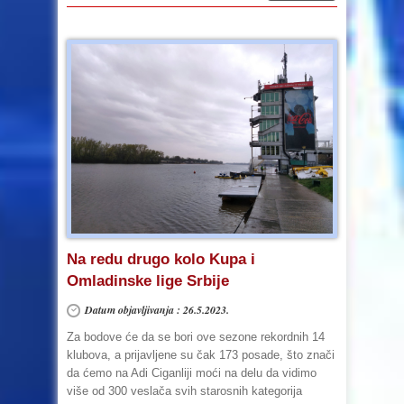
Na redu drugo kolo Kupa i
Omladinske lige Srbije
Datum objavljivanja : 26.5.2023.
Za bodove će da se bori ove sezone rekordnih 14
klubova, a prijavljene su čak 173 posade, što znači
da ćemo na Adi Ciganliji moći na delu da vidimo
više od 300 veslača svih starosnih kategorija