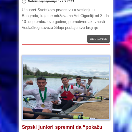
Datum objavljivanja : 19.5.2023.
U susret Svetskom prvenstvu u veslanju u
Beogradu, koje se održava na Adi Ciganliji od 3. do
10. septembra ove godine, promotivne aktivnosti
Veslačkog saveza Srbije postaju sve brojnije
DETALJNIJE
Srpski juniori spremni da “pokažu