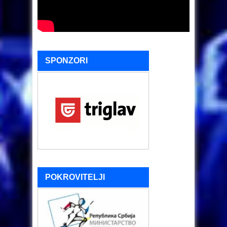
SPONZORI
POKROVITELJI