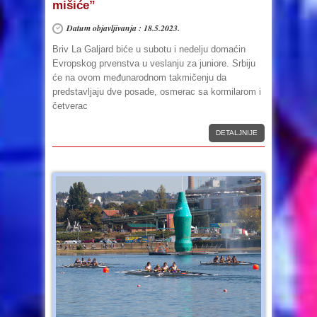
mišiće”
Datum objavljivanja : 18.5.2023.
Briv La Galjard biće u subotu i nedelju domaćin
Evropskog prvenstva u veslanju za juniore. Srbiju
će na ovom međunarodnom takmičenju da
predstavljaju dve posade, osmerac sa kormilarom i
četverac
DETALJNIJE