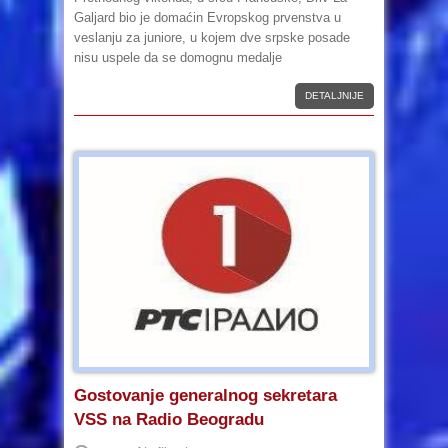
Galjard bio je domaćin Evropskog prvenstva u
veslanju za juniore, u kojem dve srpske posade
nisu uspele da se domognu medalje
DETALJNIJE
Gostovanje generalnog sekretara
VSS na Radio Beogradu