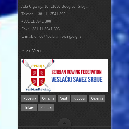
Ada Ciganlija 10 ,11030 Beograd, Srbija
Telefon: +381 11 3541 395
+381 11 3541 398
Fax: +381 11 3541 396
E-mail: office@serbian-rowing.org.rs
Brzi Meni
Početna
O nama
Vesti
Klubovi
Galerija
Linkovi
Kontakt