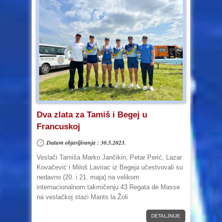
Dva zlata za Tamiš i Begej u
Francuskoj
Datum objavljivanja : 30.5.2023.
Veslači Tamiša Marko Jančikin, Petar Perić, Lazar
Kovačević i Miloš Lavirac iz Begeja učestvovali su
nedavno (20. i 21. maja) na velikom
internacionalnom takmičenju 43 Regata de Masse
na veslačkoj stazi Mants la Žoli
DETALJNIJE