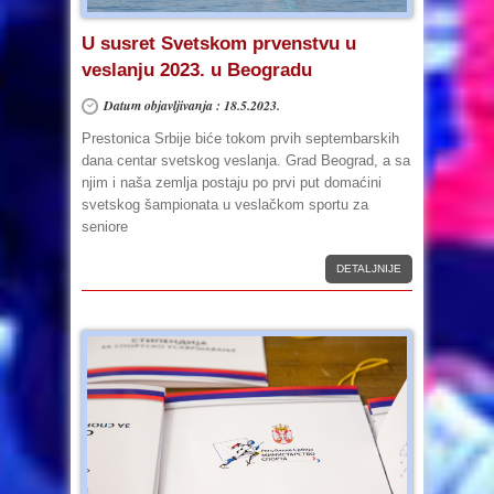
U susret Svetskom prvenstvu u
veslanju 2023. u Beogradu
Datum objavljivanja : 18.5.2023.
Prestonica Srbije biće tokom prvih septembarskih
dana centar svetskog veslanja. Grad Beograd, a sa
njim i naša zemlja postaju po prvi put domaćini
svetskog šampionata u veslačkom sportu za
seniore
DETALJNIJE