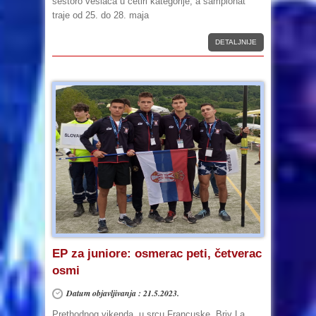
šestoro veslača u četiri kategorije, a šampionat
traje od 25. do 28. maja
DETALJNIJE
EP za juniore: osmerac peti, četverac
osmi
Datum objavljivanja : 21.5.2023.
Prethodnog vikenda, u srcu Francuske, Briv La