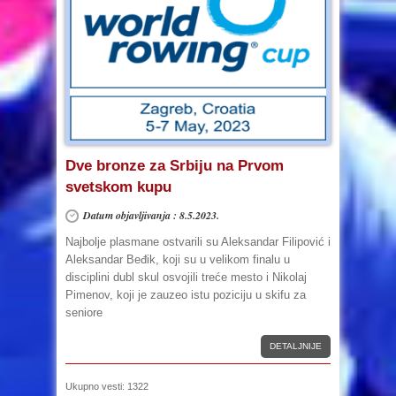
Dve bronze za Srbiju na Prvom
svetskom kupu
Datum objavljivanja : 8.5.2023.
Najbolje plasmane ostvarili su Aleksandar Filipović i
Aleksandar Beđik, koji su u velikom finalu u
disciplini dubl skul osvojili treće mesto i Nikolaj
Pimenov, koji je zauzeo istu poziciju u skifu za
seniore
DETALJNIJE
Ukupno vesti: 1322