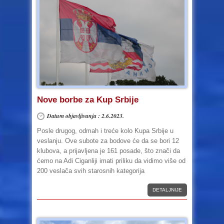
Nove borbe za Kup Srbije
Datum objavljivanja : 2.6.2023.
Posle drugog, odmah i treće kolo Kupa Srbije u
veslanju. Ove subote za bodove će da se bori 12
klubova, a prijavljena je 161 posade, što znači da
ćemo na Adi Ciganliji imati priliku da vidimo više od
200 veslača svih starosnih kategorija
DETALJNIJE