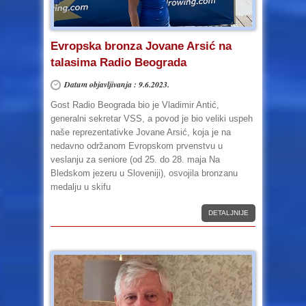
Evropska bronza Jovane Arsić na
talasima Radio Beograda
Datum objavljivanja : 9.6.2023.
Gost Radio Beograda bio je Vladimir Antić,
generalni sekretar VSS, a povod je bio veliki uspeh
naše reprezentativke Jovane Arsić, koja je na
nedavno održanom Evropskom prvenstvu u
veslanju za seniore (od 25. do 28. maja Na
Bledskom jezeru u Sloveniji), osvojila bronzanu
medalju u skifu
DETALJNIJE