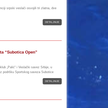
ciji srpski veslači osvojili tri zlatna, dve
DETALJNIJE
ata “Subotica Open”
klub „Palić“ i Veslački savez Srbije, u
uz podršku Sportskog saveza Subotice
DETALJNIJE