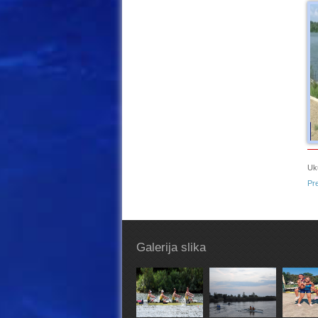
Uk
Pr
Galerija slika