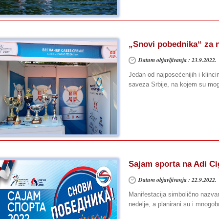
„Snovi pobednika“ za 
Datum objavljivanja : 23.9.2022.
Jedan od najposećenijih i klinci
saveza Srbije, na kojem su mog
Sajam sporta na Adi Cig
Datum objavljivanja : 22.9.2022.
Manifestacija simbolično nazva
nedelje, a planirani su i mnogobr