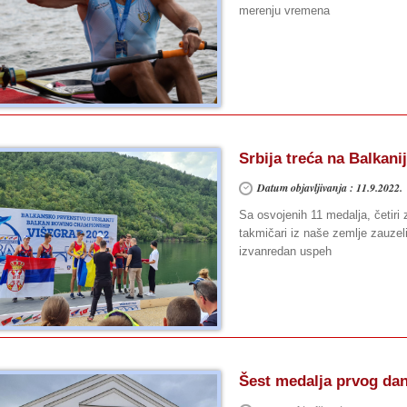
merenju vremena
Srbija treća na Balkani
Datum objavljivanja : 11.9.2022.
Sa osvojenih 11 medalja, četiri 
takmičari iz naše zemlje zauzeli 
izvanredan uspeh
Šest medalja prvog da