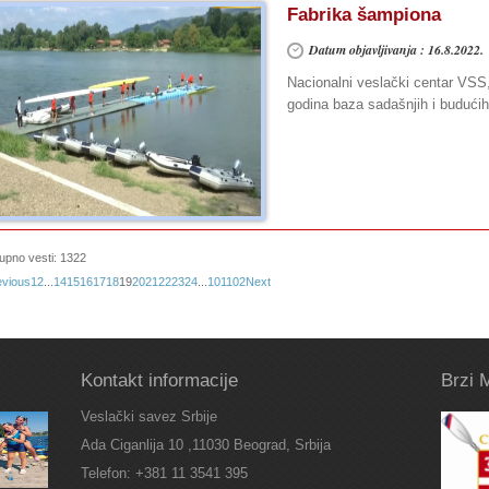
Fabrika šampiona
Datum objavljivanja : 16.8.2022.
Nacionalni veslački centar VSS
godina baza sadašnjih i budućih
upno vesti: 1322
evious
1
2
...
14
15
16
17
18
19
20
21
22
23
24
...
101
102
Next
Kontakt informacije
Brzi 
Veslački savez Srbije
Ada Ciganlija 10 ,11030 Beograd, Srbija
Telefon: +381 11 3541 395