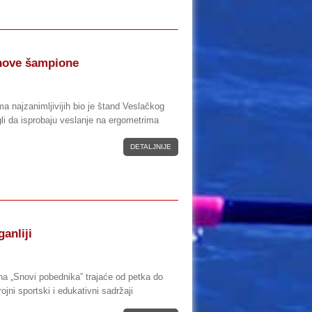
nove šampione
ma najzanimljivijih bio je štand Veslačkog
li da isprobaju veslanje na ergometrima
DETALJNIJE
anliji
na „Snovi pobednika” trajaće od petka do
ojni sportski i edukativni sadržaji