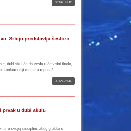
DETALJNIJE
vo, Srbiju predstavlja šestoro
le, dubl skul će da vesla u četvrtini finala,
oj konkurenciji morati u repesaž
DETALJNIJE
i prvak u dubl skulu
ifu, u svojoj disciplini, zbog greške u