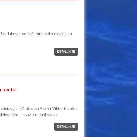
17 klubova, veslači crno-belih osvojili su
DETALJNIJE
a svetu
dstavljali još Jovana Arsić i Viktor Pivač u
Aleksandar Filipović u dubl skulu
DETALJNIJE