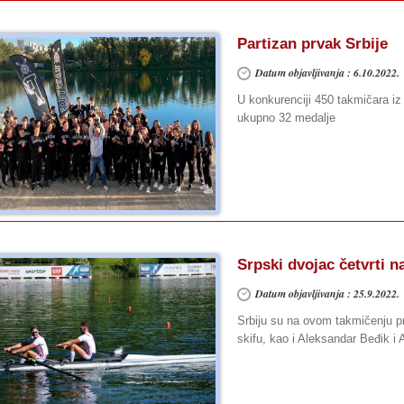
Partizan prvak Srbije
Datum objavljivanja : 6.10.2022.
U konkurenciji 450 takmičara iz 
ukupno 32 medalje
Srpski dvojac četvrti n
Datum objavljivanja : 25.9.2022.
Srbiju su na ovom takmičenju pre
skifu, kao i Aleksandar Beđik i 