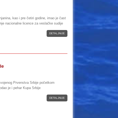
janina, kao i pre četiri godine, imao je čast
nje nacionalne licence za veslačke sudije
DETALJNIJE
le
.
osvojenog Prvenstva Srbije početkom
dodao je i pehar Kupa Srbije
DETALJNIJE