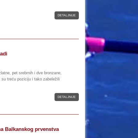
DETALJNIJE
jadi
zlatne, pet srebrnih i dve bronzane,
su treću poziciju i tako zabeležili
DETALJNIJE
na Balkanskog prvenstva