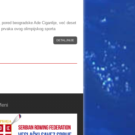
, pored beogradske Ade Ciganlije, već deset
 prvaka ovog olimpijskog sporta
DETALJNIJE
Meni