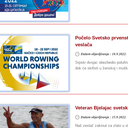
Počelo Svetsko prvenst
veslača
Datum objavljivanja : 18.9.2022.
Srpski dvojac obezbedio polufina
dok će skifisti u ženskoj i mušk
Veteran Bjelajac svetsk
Datum objavljivanja : 15.9.2022.
Naš veslač zakinut za zlato u sk