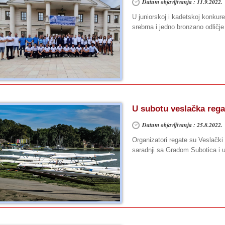
Datum objavljivanja : 11.9.2022.
U juniorskoj i kadetskoj konkuren
srebrna i jedno bronzano odličje
U subotu veslačka reg
Datum objavljivanja : 25.8.2022.
Organizatori regate su Veslački 
saradnji sa Gradom Subotica i 