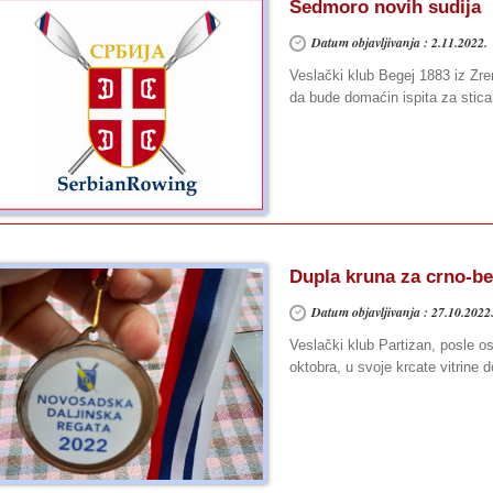
Sedmoro novih sudija
Datum objavljivanja : 2.11.2022.
Veslački klub Begej 1883 iz Zren
da bude domaćin ispita za stica
Dupla kruna za crno-be
Datum objavljivanja : 27.10.2022
Veslački klub Partizan, posle 
oktobra, u svoje krcate vitrine 