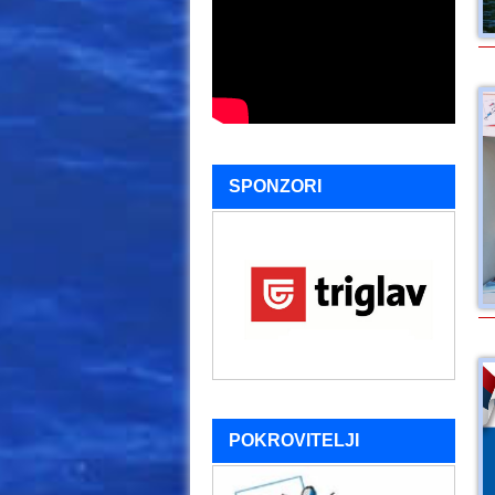
SPONZORI
POKROVITELJI