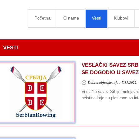
Početna
O nama
Vesti
Klubovi
VESTI
VESLAČKI SAVEZ SRBI
SE DOGODIO U SAVE
Datum objavljivanja : 7.11.2022.
Veslački savez Srbije moli javn
neistine koje su plasirane na int