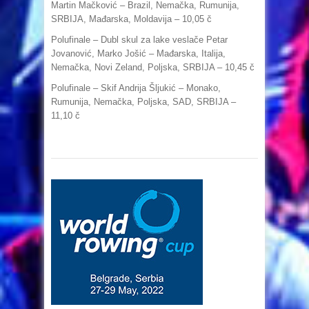
Martin Mačković – Brazil, Nemačka, Rumunija,
SRBIJA, Mađarska, Moldavija – 10,05 č
Polufinale – Dubl skul za lake veslače Petar
Jovanović, Marko Jošić – Mađarska, Italija,
Nemačka, Novi Zeland, Poljska, SRBIJA – 10,45 č
Polufinale – Skif Andrija Šljukić – Monako,
Rumunija, Nemačka, Poljska, SAD, SRBIJA –
11,10 č