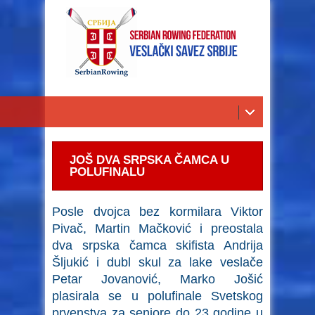
JOŠ DVA SRPSKA ČAMCA U
POLUFINALU
Posle dvojca bez kormilara Viktor
Pivač, Martin Mačković i preostala
dva srpska čamca skifista Andrija
Šljukić i dubl skul za lake veslače
Petar Jovanović, Marko Jošić
plasirala se u polufinale Svetskog
prvenstva za seniore do 23 godine u