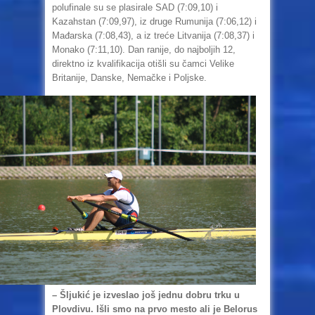
polufinale su se plasirale SAD (7:09,10) i
Kazahstan (7:09,97), iz druge Rumunija (7:06,12) i
Mađarska (7:08,43), a iz treće Litvanija (7:08,37) i
Monako (7:11,10). Dan ranije, do najboljih 12,
direktno iz kvalifikacija otišli su čamci Velike
Britanije, Danske, Nemačke i Poljske.
– Šljukić je izveslao još jednu dobru trku u
Plovdivu. Išli smo na prvo mesto ali je Belorus