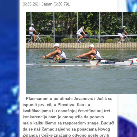
(6:36,26) i Japan (6:36,79).
– Plasmanom u polufinale Jovanović i Jošić su
ispunili prvi cilj u Plovdivu. Kao i u
kvalifikacijama i u današnjoj četvrtfinalnoj trci
konkurencija nam je omogućila da ponovo
malo kalkulišemo sa rasporedom snage. Budući
da se naš čamac zajedno sa posadama Novog
Zelanda i Češke značajno odvojio posle prvih