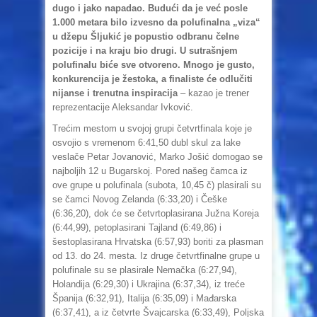
dugo i jako napadao. Budući da je već posle
1.000 metara bilo izvesno da polufinalna „viza“
u džepu Šljukić je popustio odbranu čelne
pozicije i na kraju bio drugi. U sutrašnjem
polufinalu biće sve otvoreno. Mnogo je gusto,
konkurencija je žestoka, a finaliste će odlučiti
nijanse i trenutna inspiracija
– kazao je trener
reprezentacije Aleksandar Ivković.
Trećim mestom u svojoj grupi četvrtfinala koje je
osvojio s vremenom 6:41,50 dubl skul za lake
veslače Petar Jovanović, Marko Jošić domogao se
najboljih 12 u Bugarskoj. Pored našeg čamca iz
ove grupe u polufinala (subota, 10,45 č) plasirali su
se čamci Novog Zelanda (6:33,20) i Češke
(6:36,20), dok će se četvrtoplasirana Južna Koreja
(6:44,99), petoplasirani Tajland (6:49,86) i
šestoplasirana Hrvatska (6:57,93) boriti za plasman
od 13. do 24. mesta. Iz druge četvrtfinalne grupe u
polufinale su se plasirale Nemačka (6:27,94),
Holandija (6:29,30) i Ukrajina (6:37,34), iz treće
Španija (6:32,91), Italija (6:35,09) i Mađarska
(6:37,41), a iz četvrte Švajcarska (6:33,49), Poljska