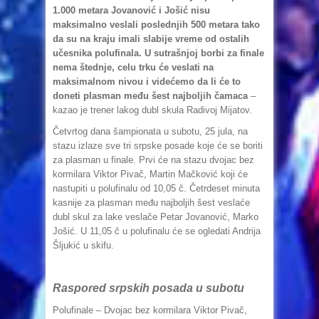
1.000 metara Jovanović i Jošić nisu
maksimalno veslali poslednjih 500 metara tako
da su na kraju imali slabije vreme od ostalih
učesnika polufinala. U sutrašnjoj borbi za finale
nema štednje, celu trku će veslati na
maksimalnom nivou i videćemo da li će to
doneti plasman među šest najboljih čamaca
–
kazao je trener lakog dubl skula Radivoj Mijatov.
Četvrtog dana šampionata u subotu, 25 jula, na
stazu izlaze sve tri srpske posade koje će se boriti
za plasman u finale. Prvi će na stazu dvojac bez
kormilara Viktor Pivač, Martin Mačković koji će
nastupiti u polufinalu od 10,05 č. Četrdeset minuta
kasnije za plasman među najboljih šest veslaće
dubl skul za lake veslače Petar Jovanović, Marko
Jošić. U 11,05 č u polufinalu će se ogledati Andrija
Šljukić u skifu.
Raspored srpskih posada u subotu
Polufinale – Dvojac bez kormilara Viktor Pivač,