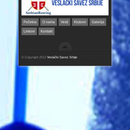
Početna
O nama
Vesti
Klubovi
Galerija
Linkovi
Kontakt
© Copyright 2012
Veslački Savez Srbije