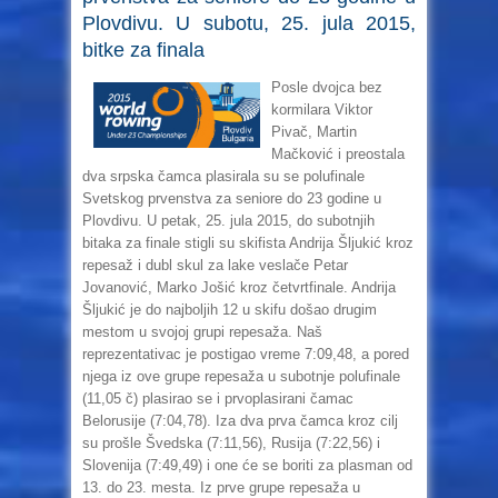
Plovdivu. U subotu, 25. jula 2015,
bitke za finala
Posle dvojca bez
kormilara Viktor
Pivač, Martin
Mačković i preostala
dva srpska čamca plasirala su se polufinale
Svetskog prvenstva za seniore do 23 godine u
Plovdivu. U petak, 25. jula 2015, do subotnjih
bitaka za finale stigli su skifista Andrija Šljukić kroz
repesaž i dubl skul za lake veslače Petar
Jovanović, Marko Jošić kroz četvrtfinale. Andrija
Šljukić je do najboljih 12 u skifu došao drugim
mestom u svojoj grupi repesaža. Naš
reprezentativac je postigao vreme 7:09,48, a pored
njega iz ove grupe repesaža u subotnje polufinale
(11,05 č) plasirao se i prvoplasirani čamac
Belorusije (7:04,78). Iza dva prva čamca kroz cilj
su prošle Švedska (7:11,56), Rusija (7:22,56) i
Slovenija (7:49,49) i one će se boriti za plasman od
13. do 23. mesta. Iz prve grupe repesaža u