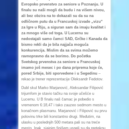
Evropsko prvenstvo za seniore u Poznanju. U
finalu su naši mogli da budu i na višem nivou,
ali bez obzira na to dokazali su da su na
odličnom putu da u Francuskoj izvade „vizu“
za Igre u Riju, a siguran sam da imaju kvalitet i
za mnogo više od toga. U Lucernu su
nedostajali samo čamci SAD, Grčke i Kanada da
bismo rekli da je bila najjača moguća
konkurencija. Mislim da sa svima možemo
ravnopravno da se borimo. Do početka
Svetskog prvenstva za seniore u Francuskoj
imamo još mesec i po dana priprema koje će,
pored Srbije, biti sporvedene i u Segedinu
–
rekao je trener reprezentacije Oleksandr Fedotov.
Dubl skul Marko Marjanović, Aleksandar Filipović
trijumfom je stavio tačku na svoje učešće u
Lucernu. U B finalu naš čamac je pobedio s
vremenom 6:18,47 i tako zauzeo sedmom mesto u
konačnom plasmanu. Marjanović i Filipović su prvu
polovinu trke bili konstantno drugi. Međutim, na
ulasku u poslednjih 500 metara pali su na treće
mesto. Ipak, sjajnim finišem uspeli su da preteknu