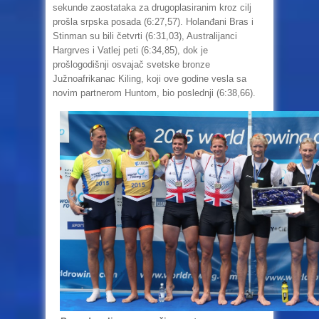
sekunde zaostataka za drugoplasiranim kroz cilj
prošla srpska posada (6:27,57). Holanđani Bras i
Stinman su bili četvrti (6:31,03), Australijanci
Hargrves i Vatlej peti (6:34,85), dok je
prošlogodišnji osvajač svetske bronze
Južnoafrikanac Kiling, koji ove godine vesla sa
novim partnerom Huntom, bio poslednji (6:38,66).