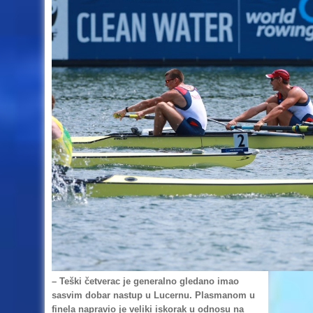
– Teški četverac je generalno gledano imao
sasvim dobar nastup u Lucernu. Plasmanom u
finela napravio je veliki iskorak u odnosu na