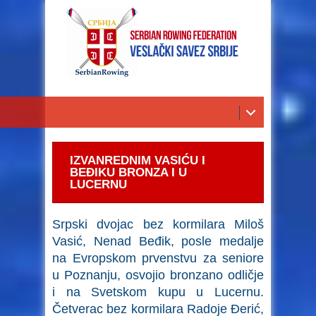
IZVANREDNIM VASIĆU I
BEĐIKU BRONZA I U
LUCERNU
Srpski dvojac bez kormilara Miloš
Vasić, Nenad Beđik, posle medalje
na Evropskom prvenstvu za seniore
u Poznanju, osvojio bronzano odličje
i na Svetskom kupu u Lucernu.
Četverac bez kormilara Radoje Đerić,