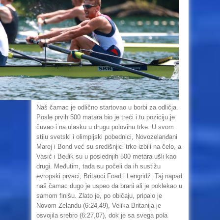
Naš čamac je odlično startovao u borbi za odličja.
Posle prvih 500 matara bio je treći i tu poziciju je
čuvao i na ulasku u drugu polovinu trke. U svom
stilu svetski i olimpijski pobednici, Novozelanđani
Marej i Bond već su središnjici trke izbili na čelo, a
Vasić i Beđik su u poslednjih 500 metara ušli kao
drugi. Međutim, tada su počeli da ih sustižu
evropski prvaci, Britanci Foad i Lengridž. Taj napad
naš čamac dugo je uspeo da brani ali je poklekao u
samom finišu. Zlato je, po običaju, pripalo je
Novom Zelandu (6:24,49), Velika Britanija je
osvojila srebro (6:27,07), dok je sa svega pola