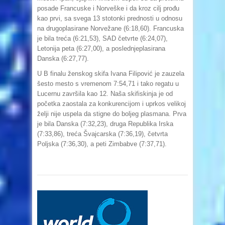
posade Francuske i Norveške i da kroz cilj prođu
kao prvi, sa svega 13 stotonki prednosti u odnosu
na drugoplasirane Norvežane (6:18,60). Francuska
je bila treća (6:21,53), SAD četvrte (6:24,07),
Letonija peta (6:27,00), a poslednjeplasirana
Danska (6:27,77).
U B finalu ženskog skifa Ivana Filipović je zauzela
šesto mesto s vremenom 7:54,71 i tako regatu u
Lucernu završila kao 12. Naša skifiskinja je od
početka zaostala za konkurencijom i uprkos velikoj
želji nije uspela da stigne do boljeg plasmana. Prva
je bila Danska (7:32,23), druga Republika Irska
(7:33,86), treća Švajcarska (7:36,19), četvrta
Poljska (7:36,30), a peti Zimbabve (7:37,71).