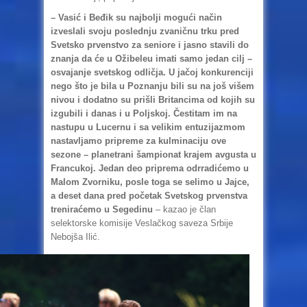
– Vasić i Beđik su najbolji mogući način
izveslali svoju poslednju zvaničnu trku pred
Svetsko prvenstvo za seniore i jasno stavili do
znanja da će u Ožibeleu imati samo jedan cilj –
osvajanje svetskog odličja. U jačoj konkurenciji
nego što je bila u Poznanju bili su na još višem
nivou i dodatno su prišli Britancima od kojih su
izgubili i danas i u Poljskoj. Čestitam im na
nastupu u Lucernu i sa velikim entuzijazmom
nastavljamo pripreme za kulminaciju ove
sezone – planetrani šampionat krajem avgusta u
Francukoj. Jedan deo priprema odrradićemo u
Malom Zvorniku, posle toga se selimo u Jajce,
a deset dana pred početak Svetskog prvenstva
treniraćemo u Segedinu
– kazao je član
selektorske komisije Veslačkog saveza Srbije
Nebojša Ilić.