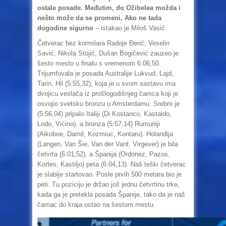
ostale posade. Međutim, do Ožibelea možda i
nešto može da se promeni. Ako ne tada
dogodine sigurno
– istakao je Miloš Vasić.
Četverac bez kormilara Radoje Đerić, Veselin
Savić, Nikola Stojić, Dušan Bogičević zauzeo je
šesto mesto u finalu s vremenom 6:06,50.
Trijumfovala je posada Australije Lukvud, Lajd,
Tarin, Hil (5:55,32), koja je u svom sastavu ima
dvojicu veslača iz prošlogodišnjeg čamca koji je
osvojio svetsku bronzu u Amsterdamu. Srebro je
(5:56,04) pripalo Italiji (Di Kostanco, Kastaldo,
Lodo, Vićino), a bronza (5:57,14) Rumuniji
(Aikoboe, Damil, Kozmiuc, Kontaru). Holandija
(Langen, Van Šie, Van der Vant, Virgever) je bila
četvrta (6:01,52), a Španija (Ordonez, Pazos,
Kortes, Kastiljo) peta (6:04,13). Naš teški četverac
je slabije startovao. Posle prvih 500 metara bio je
peti. Tu poziciju je držao još jednu četvrtinu trke,
kada ga je pretekla posada Španije, tako da je naš
čamac do kraja ostao na šestom mestu.