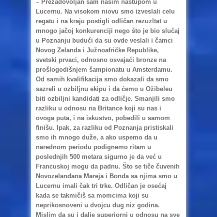
– Prezadovoljan sam našim nastupom u
Lucernu. Na visokom niovu smo izveslali celu
regatu i na kraju postigli odličan rezuzltat u
mnogo jačoj konkurenciji nego što je bio slučaj
u Poznanju budući da su ovde veslali i čamci
Novog Zelanda i Južnoafričke Republike,
svetski prvaci, odnosno osvajači bronze na
prošlogodišnjem šampionatu u Amsterdamu.
Od samih kvalifikacija smo dokazali da smo
sazreli u ozbiljnu ekipu i da ćemo u Ožibeleu
biti ozbiljni kandidati za odličje. Smanjili smo
razliku u odnosu na Britance koji su nas i
ovoga puta, i na iskustvo, pobedili u samom
finišu. Ipak, za razliku od Poznanja pristiskali
smo ih mnogo duže, a ako uspemo da u
narednom periodu podignemo ritam u
poslednjih 500 metara sigurno je da već u
Francuskoj mogu da padnu. Što se tiče čuvenih
Novozelanđana Mareja i Bonda sa njima smo u
Lucernu imali čak tri trke. Odličan je osećaj
kada se takmičiš sa momcima koji su
neprikosnoveni u dvojcu dug niz godina.
Mislim da su i dalje superiorni u odnosu na sve