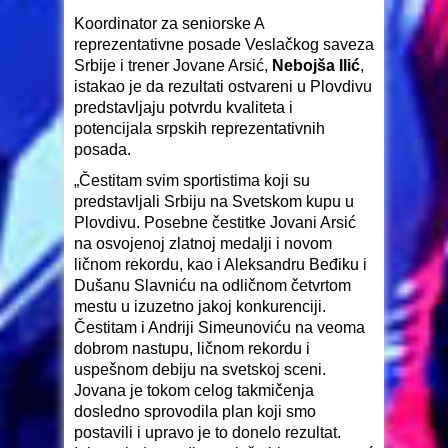
Koordinator za seniorske A
reprezentativne posade Veslačkog saveza
Srbije i trener Jovane Arsić,
Nebojša Ilić
,
istakao je da rezultati ostvareni u Plovdivu
predstavljaju potvrdu kvaliteta i
potencijala srpskih reprezentativnih
posada.
„Čestitam svim sportistima koji su
predstavljali Srbiju na Svetskom kupu u
Plovdivu. Posebne čestitke Jovani Arsić
na osvojenoj zlatnoj medalji i novom
ličnom rekordu, kao i Aleksandru Beđiku i
Dušanu Slavniću na odličnom četvrtom
mestu u izuzetno jakoj konkurenciji.
Čestitam i Andriji Simeunoviću na veoma
dobrom nastupu, ličnom rekordu i
uspešnom debiju na svetskoj sceni.
Jovana je tokom celog takmičenja
dosledno sprovodila plan koji smo
postavili i upravo je to donelo rezultat.