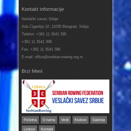
Kontakt informacije
Veslački savez Srbije
Ada Ciganlija 10 ,11030 Beograd, Srbija
Telefon: +381 11 3541 395
+381 11 3541 398
Fax: +381 11 3541 396
E-mail: office@serbian-rowing.org.rs
Brzi Meni
Početna
O nama
Vesti
Klubovi
Galerija
Linkovi
Kontakt