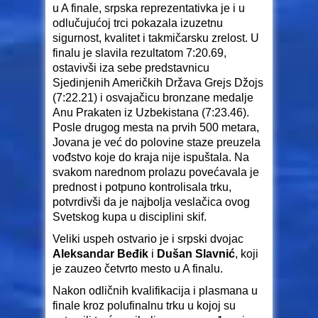
u A finale, srpska reprezentativka je i u
odlučujućoj trci pokazala izuzetnu
sigurnost, kvalitet i takmičarsku zrelost. U
finalu je slavila rezultatom 7:20.69,
ostavivši iza sebe predstavnicu
Sjedinjenih Američkih Država Grejs Džojs
(7:22.21) i osvajačicu bronzane medalje
Anu Prakaten iz Uzbekistana (7:23.46).
Posle drugog mesta na prvih 500 metara,
Jovana je već do polovine staze preuzela
vođstvo koje do kraja nije ispuštala. Na
svakom narednom prolazu povećavala je
prednost i potpuno kontrolisala trku,
potvrdivši da je najbolja veslačica ovog
Svetskog kupa u disciplini skif.
Veliki uspeh ostvario je i srpski dvojac
Aleksandar Beđik
i
Dušan Slavnić
, koji
je zauzeo četvrto mesto u A finalu.
Nakon odličnih kvalifikacija i plasmana u
finale kroz polufinalnu trku u kojoj su