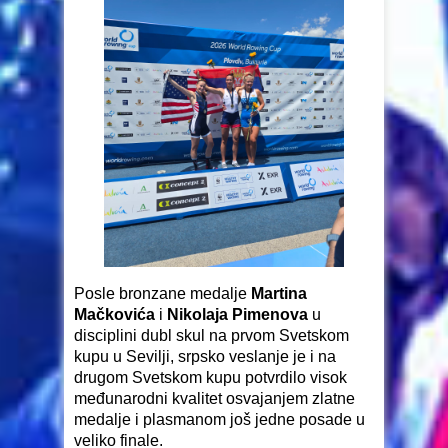
Posle bronzane medalje
Martina
Mačkovića
i
Nikolaja Pimenova
u
disciplini dubl skul na prvom Svetskom
kupu u Sevilji, srpsko veslanje je i na
drugom Svetskom kupu potvrdilo visok
međunarodni kvalitet osvajanjem zlatne
medalje i plasmanom još jedne posade u
veliko finale.