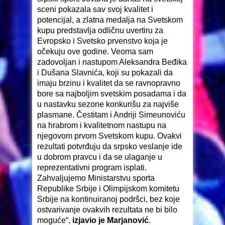
sceni pokazala sav svoj kvalitet i
potencijal, a zlatna medalja na Svetskom
kupu predstavlja odličnu uvertiru za
Evropsko i Svetsko prvenstvo koja je
očekuju ove godine. Veoma sam
zadovoljan i nastupom Aleksandra Beđika
i Dušana Slavnića, koji su pokazali da
imaju brzinu i kvalitet da se ravnopravno
bore sa najboljim svetskim posadama i da
u nastavku sezone konkurišu za najviše
plasmane. Čestitam i Andriji Simeunoviću
na hrabrom i kvalitetnom nastupu na
njegovom prvom Svetskom kupu. Ovakvi
rezultati potvrđuju da srpsko veslanje ide
u dobrom pravcu i da se ulaganje u
reprezentativni program isplati.
Zahvaljujemo Ministarstvu sporta
Republike Srbije i Olimpijskom komitetu
Srbije na kontinuiranoj podršci, bez koje
ostvarivanje ovakvih rezultata ne bi bilo
moguće“,
izjavio je Marjanović
.