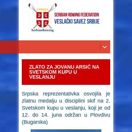
ZLATO ZA JOVANU ARSIĆ NA
SVETSKOM KUPU U
VESLANJU
Srpska reprezentativka osvojila je
zlatnu medalju u disciplini skif na 2.
Svetskom kupu u veslanju, koji je od
12. do 14. juna održan u Plovdivu
(Bugarska)