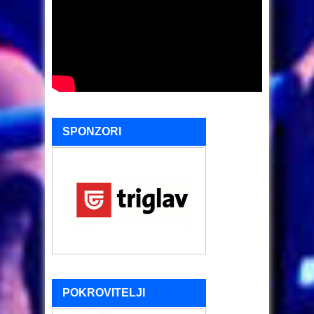
SPONZORI
POKROVITELJI