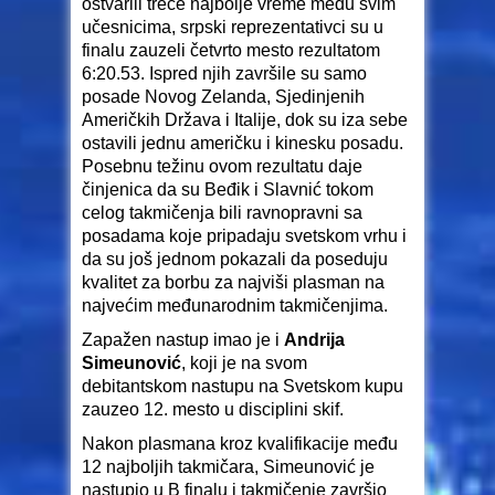
ostvarili treće najbolje vreme među svim
učesnicima, srpski reprezentativci su u
finalu zauzeli četvrto mesto rezultatom
6:20.53. Ispred njih završile su samo
posade Novog Zelanda, Sjedinjenih
Američkih Država i Italije, dok su iza sebe
ostavili jednu američku i kinesku posadu.
Posebnu težinu ovom rezultatu daje
činjenica da su Beđik i Slavnić tokom
celog takmičenja bili ravnopravni sa
posadama koje pripadaju svetskom vrhu i
da su još jednom pokazali da poseduju
kvalitet za borbu za najviši plasman na
najvećim međunarodnim takmičenjima.
Zapažen nastup imao je i
Andrija
Simeunović
, koji je na svom
debitantskom nastupu na Svetskom kupu
zauzeo 12. mesto u disciplini skif.
Nakon plasmana kroz kvalifikacije među
12 najboljih takmičara, Simeunović je
nastupio u B finalu i takmičenje završio