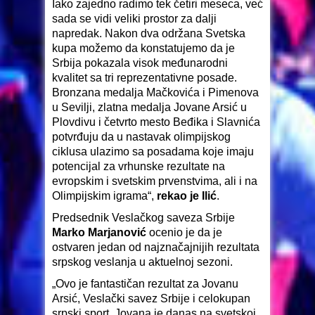
Iako zajedno radimo tek četiri meseca, već
sada se vidi veliki prostor za dalji
napredak. Nakon dva održana Svetska
kupa možemo da konstatujemo da je
Srbija pokazala visok međunarodni
kvalitet sa tri reprezentativne posade.
Bronzana medalja Mačkovića i Pimenova
u Sevilji, zlatna medalja Jovane Arsić u
Plovdivu i četvrto mesto Beđika i Slavnića
potvrđuju da u nastavak olimpijskog
ciklusa ulazimo sa posadama koje imaju
potencijal za vrhunske rezultate na
evropskim i svetskim prvenstvima, ali i na
Olimpijskim igrama“,
rekao je Ilić
.
Predsednik Veslačkog saveza Srbije
Marko Marjanović
ocenio je da je
ostvaren jedan od najznačajnijih rezultata
srpskog veslanja u aktuelnoj sezoni.
„Ovo je fantastičan rezultat za Jovanu
Arsić, Veslački savez Srbije i celokupan
srpski sport. Jovana je danas na svetskoj