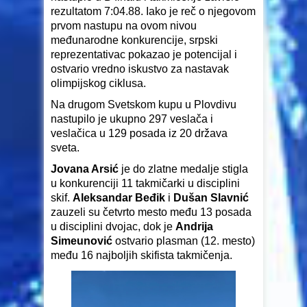
rezultatom 7:04.88. Iako je reč o njegovom
prvom nastupu na ovom nivou
međunarodne konkurencije, srpski
reprezentativac pokazao je potencijal i
ostvario vredno iskustvo za nastavak
olimpijskog ciklusa.
Na drugom Svetskom kupu u Plovdivu
nastupilo je ukupno 297 veslača i
veslačica u 129 posada iz 20 država
sveta.
Jovana Arsić
je do zlatne medalje stigla
u konkurenciji 11 takmičarki u disciplini
skif.
Aleksandar Beđik
i
Dušan Slavnić
zauzeli su četvrto mesto među 13 posada
u disciplini dvojac, dok je
Andrija
Simeunović
ostvario plasman (12. mesto)
među 16 najboljih skifista takmičenja.