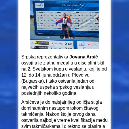
Srpska reprezentativka
Jovana Arsić
osvojila je zlatnu medalju u disciplini skif
na 2. Svetskom kupu u veslanju, koji je od
12. do 14. juna održan u Plovdivu
(Bugarska), i tako ostvarila jedan od
najvećih uspeha srpskog veslanja u
poslednjih nekoliko godina.
Arsićeva je do najsjajnijeg odličja stigla
dominantnim nastupom tokom čitavog
takmičenja. Nakon što je prvog dana
ostvarila najbolje vreme kvalifikacija među
svim takmičarkama i direktno se plasirala