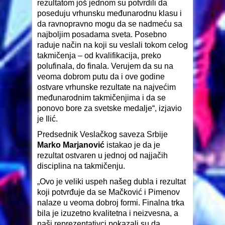
rezultatom još jednom su potvrdili da
poseduju vrhunsku međunarodnu klasu i
da ravnopravno mogu da se nadmeću sa
najboljim posadama sveta. Posebno
raduje način na koji su veslali tokom celog
takmičenja – od kvalifikacija, preko
polufinala, do finala. Verujem da su na
veoma dobrom putu da i ove godine
ostvare vrhunske rezultate na najvećim
međunarodnim takmičenjima i da se
ponovo bore za svetske medalje“, izjavio
je Ilić.
Predsednik Veslačkog saveza Srbije
Marko Marjanović
istakao je da je
rezultat ostvaren u jednoj od najjačih
disciplina na takmičenju.
„Ovo je veliki uspeh našeg dubla i rezultat
koji potvrđuje da se Mačković i Pimenov
nalaze u veoma dobroj formi. Finalna trka
bila je izuzetno kvalitetna i neizvesna, a
naši reprezentativci pokazali su da