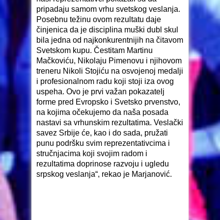
pripadaju samom vrhu svetskog veslanja.
Posebnu težinu ovom rezultatu daje
činjenica da je disciplina muški dubl skul
bila jedna od najkonkurentnijih na čitavom
Svetskom kupu. Čestitam Martinu
Mačkoviću, Nikolaju Pimenovu i njihovom
treneru Nikoli Stojiću na osvojenoj medalji
i profesionalnom radu koji stoji iza ovog
uspeha. Ovo je prvi važan pokazatelj
forme pred Evropsko i Svetsko prvenstvo,
na kojima očekujemo da naša posada
nastavi sa vrhunskim rezultatima. Veslački
savez Srbije će, kao i do sada, pružati
punu podršku svim reprezentativcima i
stručnjacima koji svojim radom i
rezultatima doprinose razvoju i ugledu
srpskog veslanja“, rekao je Marjanović.