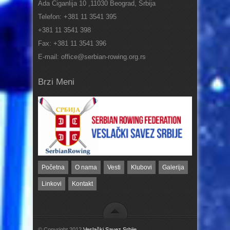
Ada Ciganlija 10 ,11030 Beograd, Srbija
Telefon: +381 11 3541 395
+381 11 3541 398
Fax: +381 11 3541 396
E-mail: office@serbian-rowing.org.rs
Brzi Meni
Početna
O nama
Vesti
Klubovi
Galerija
Linkovi
Kontakt
© Copyright 2012
Veslački Savez Srbije