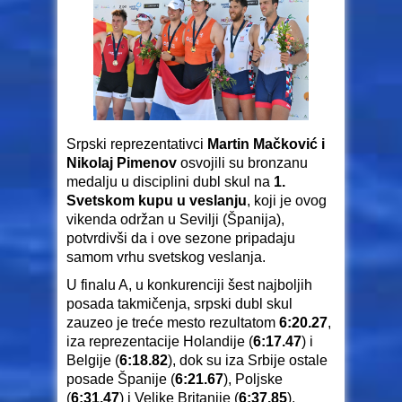
Srpski reprezentativci
Martin Mačković i
Nikolaj Pimenov
osvojili su bronzanu
medalju u disciplini dubl skul na
1.
Svetskom kupu u veslanju
, koji je ovog
vikenda održan u Sevilji (Španija),
potvrdivši da i ove sezone pripadaju
samom vrhu svetskog veslanja.
U finalu A, u konkurenciji šest najboljih
posada takmičenja, srpski dubl skul
zauzeo je treće mesto rezultatom
6:20.27
,
iza reprezentacije Holandije (
6:17.47
) i
Belgije (
6:18.82
), dok su iza Srbije ostale
posade Španije (
6:21.67
), Poljske
(
6:31.47
) i Velike Britanije (
6:37.85
).