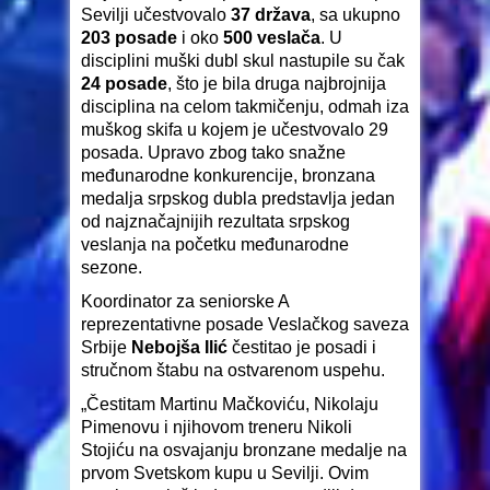
Sevilji učestvovalo
37 država
, sa ukupno
203 posade
i oko
500 veslača
. U
disciplini muški dubl skul nastupile su čak
24 posade
, što je bila druga najbrojnija
disciplina na celom takmičenju, odmah iza
muškog skifa u kojem je učestvovalo 29
posada. Upravo zbog tako snažne
međunarodne konkurencije, bronzana
medalja srpskog dubla predstavlja jedan
od najznačajnijih rezultata srpskog
veslanja na početku međunarodne
sezone.
Koordinator za seniorske A
reprezentativne posade Veslačkog saveza
Srbije
Nebojša Ilić
čestitao je posadi i
stručnom štabu na ostvarenom uspehu.
„Čestitam Martinu Mačkoviću, Nikolaju
Pimenovu i njihovom treneru Nikoli
Stojiću na osvajanju bronzane medalje na
prvom Svetskom kupu u Sevilji. Ovim