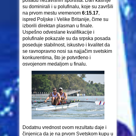
posadu nezavisnih sportista. Dan kasnije
su dominirali i u polufinalu, koje su završili
na prvom mestu vremenom
6:15.17
,
ispred Poljske i Velike Britanije, čime su
izborili direktan plasman u finale.
Uspešno odveslane kvalifikacije i
polufinale pokazale su da srpska posada
poseduje stabilnost, iskustvo i kvalitet da
se ravnopravno nosi sa najjačim svetskim
konkurentima, što je potvrđeno i
osvojenom medaljom u finalu.
Dodatnu vrednost ovom rezultatu daje i
činjenica da je na prvom Svetskom kupu u