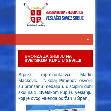
BRONZA ZA SRBIJU NA
SVETSKOM KUPU U SEVILJI
Srpski reprezentativci Martin
Mačković i Nikolaj Pimenov osvojili
su bronzanu medalju u disciplini dubl
skul na 1. Svetskom kupu u veslanju,
koji je ovog vikenda održan u Španiji