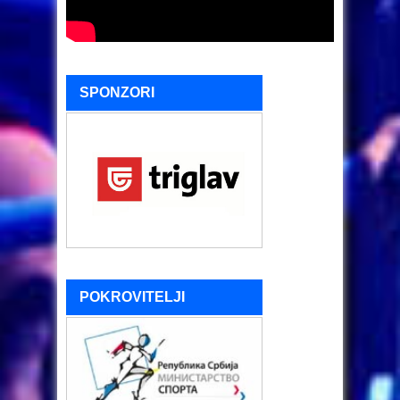
SPONZORI
POKROVITELJI