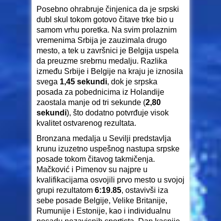
Posebno ohrabruje činjenica da je srpski
dubl skul tokom gotovo čitave trke bio u
samom vrhu poretka. Na svim prolaznim
vremenima Srbija je zauzimala drugo
mesto, a tek u završnici je Belgija uspela
da preuzme srebrnu medalju. Razlika
između Srbije i Belgije na kraju je iznosila
svega
1,45 sekundi
, dok je srpska
posada za pobednicima iz Holandije
zaostala manje od tri sekunde (
2,80
sekundi
), što dodatno potvrđuje visok
kvalitet ostvarenog rezultata.
Bronzana medalja u Sevilji predstavlja
krunu izuzetno uspešnog nastupa srpske
posade tokom čitavog takmičenja.
Mačković i Pimenov su najpre u
kvalifikacijama osvojili prvo mesto u svojoj
grupi rezultatom
6:19.85
, ostavivši iza
sebe posade Belgije, Velike Britanije,
Rumunije i Estonije, kao i individualnu