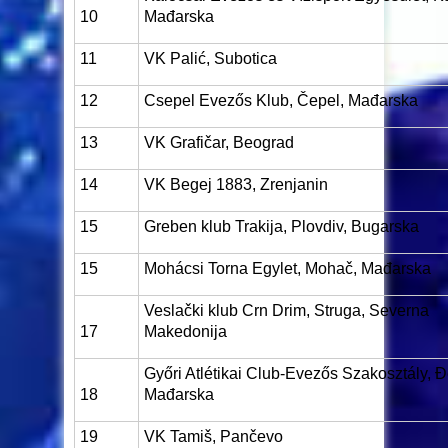
10
Mađarska
11
VK Palić, Subotica
12
Csepel Evezős Klub, Čepel, Mađarska
13
VK Grafičar, Beograd
14
VK Begej 1883, Zrenjanin
15
Greben klub Trakija, Plovdiv, Bugarska
15
Mohácsi Torna Egylet, Mohač, Mađarska
Veslački klub Crn Drim, Struga, Severna
17
Makedonija
Győri Atlétikai Club-Evezős Szakosztály, Đ
18
Mađarska
19
VK Tamiš, Pančevo