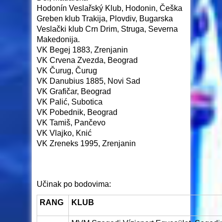
Hodonín Veslařský Klub, Hodonin, Češka
Greben klub Trakija, Plovdiv, Bugarska
Veslački klub Crn Drim, Struga, Severna
Makedonija.
VK Begej 1883, Zrenjanin
VK Crvena Zvezda, Beograd
VK Čurug, Čurug
VK Danubius 1885, Novi Sad
VK Grafičar, Beograd
VK Palić, Subotica
VK Pobednik, Beograd
VK Tamiš, Pančevo
VK Vlajko, Knić
VK Zreneks 1995, Zrenjanin
Učinak po bodovima:
RANG
KLUB