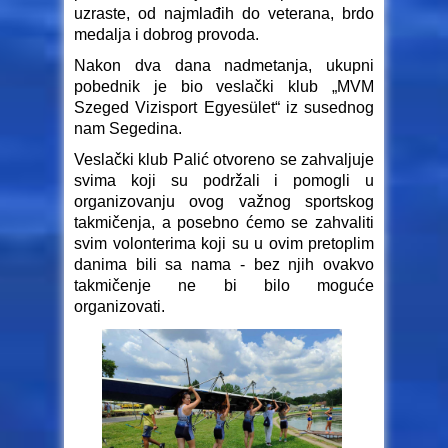
uzraste, od najmlađih do veterana, brdo
medalja i dobrog provoda.
Nakon dva dana nadmetanja, ukupni
pobednik je bio veslački klub „MVM
Szeged Vizisport Egyesület“ iz susednog
nam Segedina.
Veslački klub Palić otvoreno se zahvaljuje
svima koji su podržali i pomogli u
organizovanju ovog važnog sportskog
takmičenja, a posebno ćemo se zahvaliti
svim volonterima koji su u ovim pretoplim
danima bili sa nama - bez njih ovakvo
takmičenje ne bi bilo moguće
organizovati.