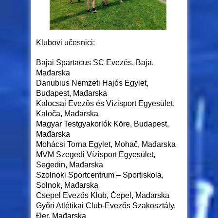
Klubovi učesnici:
Bajai Spartacus SC Evezés, Baja,
Mađarska
Danubius Nemzeti Hajós Egylet,
Budapest, Mađarska
Kalocsai Evezős és Vízisport Egyesület,
Kaloča, Mađarska
Magyar Testgyakorlók Köre, Budapest,
Mađarska
Mohácsi Torna Egylet, Mohač, Mađarska
MVM Szegedi Vízisport Egyesület,
Segedin, Mađarska
Szolnoki Sportcentrum – Sportiskola,
Solnok, Mađarska
Csepel Evezős Klub, Čepel, Mađarska
Győri Atlétikai Club-Evezős Szakosztály,
Đer, Mađarska