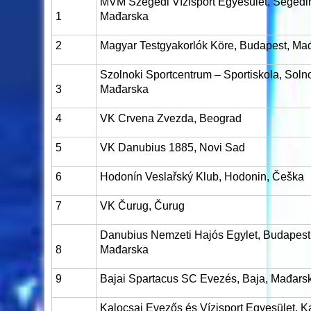
MVM Szegedi Vízisport Egyesület, Segedi
1
Mađarska
2
Magyar Testgyakorlók Köre, Budapest, Ma
Szolnoki Sportcentrum – Sportiskola, Soln
3
Mađarska
4
VK Crvena Zvezda, Beograd
5
VK Danubius 1885, Novi Sad
6
Hodonín Veslařský Klub, Hodonin, Češka
7
VK Čurug, Čurug
Danubius Nemzeti Hajós Egylet, Budapest
8
Mađarska
9
Bajai Spartacus SC Evezés, Baja, Mađars
Kalocsai Evezős és Vízisport Egyesület, K