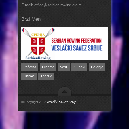
E-mail: office@serbian-rowing.org.rs
Brzi Meni
Početna
O nama
Vesti
Klubovi
Galerija
Linkovi
Kontakt
© Copyright 2012
Veslački Savez Srbije