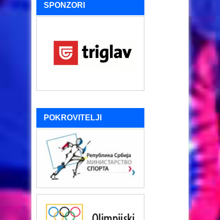
SPONZORI
POKROVITELJI