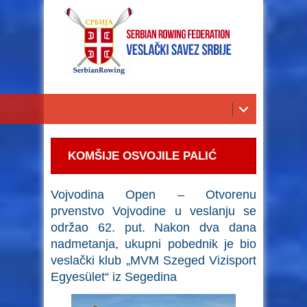
KOMŠIJE OSVOJILE PALIĆ
Vojvodina Open – Otvorenu
prvenstvo Vojvodine u veslanju se
održao 62. put. Nakon dva dana
nadmetanja, ukupni pobednik je bio
veslački klub „MVM Szeged Vizisport
Egyesület“ iz Segedina