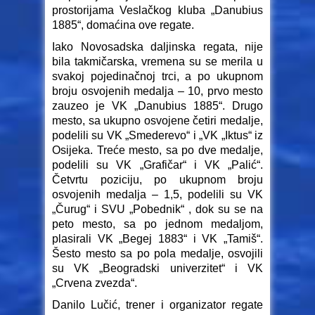
prostorijama Veslačkog kluba „Danubius
1885“, domaćina ove regate.
Iako Novosadska daljinska regata, nije
bila takmičarska, vremena su se merila u
svakoj pojedinačnoj trci, a po ukupnom
broju osvojenih medalja – 10, prvo mesto
zauzeo je VK „Danubius 1885“. Drugo
mesto, sa ukupno osvojene četiri medalje,
podelili su VK „Smederevo“ i „VK „Iktus“ iz
Osijeka. Treće mesto, sa po dve medalje,
podelili su VK „Grafičar“ i VK „Palić“.
Četvrtu poziciju, po ukupnom broju
osvojenih medalja – 1,5, podelili su VK
„Čurug“ i SVU „Pobednik“ , dok su se na
peto mesto, sa po jednom medaljom,
plasirali VK „Begej 1883“ i VK „Tamiš“.
Šesto mesto sa po pola medalje, osvojili
su VK „Beogradski univerzitet“ i VK
„Crvena zvezda“.
Danilo Lučić, trener i organizator regate