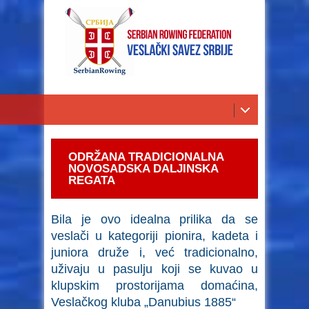
ODRŽANA TRADICIONALNA
NOVOSADSKA DALJINSKA
REGATA
Bila je ovo idealna prilika da se
veslači u kategoriji pionira, kadeta i
juniora druže i, već tradicionalno,
uživaju u pasulju koji se kuvao u
klupskim prostorijama domaćina,
Veslačkog kluba „Danubius 1885“