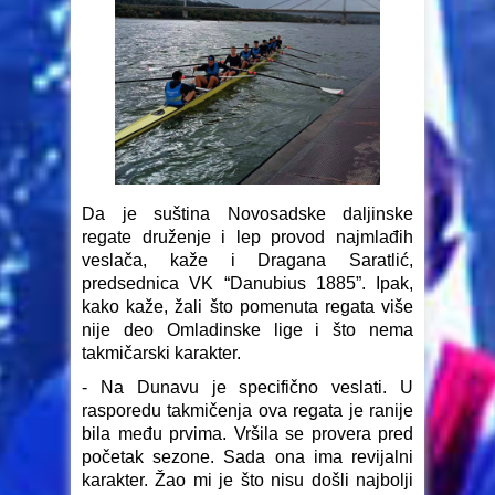
Da je suština Novosadske daljinske
regate druženje i lep provod najmlađih
veslača, kaže i Dragana Saratlić,
predsednica VK “Danubius 1885”. Ipak,
kako kaže, žali što pomenuta regata više
nije deo Omladinske lige i što nema
takmičarski karakter.
- Na Dunavu je specifično veslati. U
rasporedu takmičenja ova regata je ranije
bila među prvima. Vršila se provera pred
početak sezone. Sada ona ima revijalni
karakter. Žao mi je što nisu došli najbolji