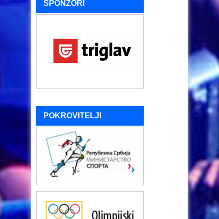
SPONZORI
POKROVITELJI