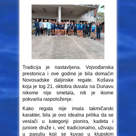
Tradicija je nastavljena. Vojvođanska
prestonica i ove godine je bila domaćin
Novosadske daljinske regate. Košava
koja je tog 21. oktobra duvala na Dunavu
nikome nije smetala, niti je ikome
pokvarila raspoloženje.
Kako regata nije imala takmičarski
karakter, bila je ovo idealna prilika da se
veslači u kategoriji pionira, kadeta i
juniore druže i, već tradicionalno, uživaju
u pasulju koji se kuvao u klupskim