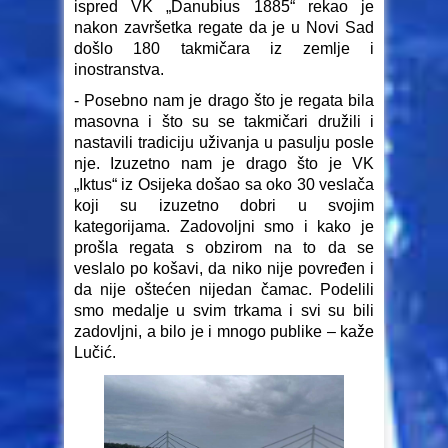
ispred VK „Danubius 1885“ rekao je
nakon završetka regate da je u Novi Sad
došlo 180 takmičara iz zemlje i
inostranstva.
- Posebno nam je drago što je regata bila
masovna i što su se takmičari družili i
nastavili tradiciju uživanja u pasulju posle
nje. Izuzetno nam je drago što je VK
„Iktus“ iz Osijeka došao sa oko 30 veslača
koji su izuzetno dobri u svojim
kategorijama. Zadovoljni smo i kako je
prošla regata s obzirom na to da se
veslalo po košavi, da niko nije povređen i
da nije oštećen nijedan čamac. Podelili
smo medalje u svim trkama i svi su bili
zadovljni, a bilo je i mnogo publike – kaže
Lučić.