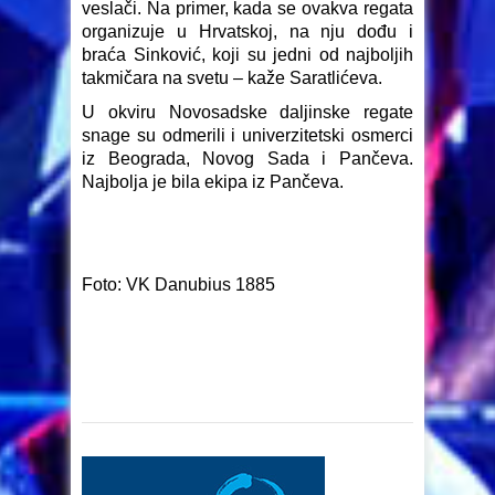
veslači. Na primer, kada se ovakva regata
organizuje u Hrvatskoj, na nju dođu i
braća Sinković, koji su jedni od najboljih
takmičara na svetu – kaže Saratlićeva.
U okviru Novosadske daljinske regate
snage su odmerili i univerzitetski osmerci
iz Beograda, Novog Sada i Pančeva.
Najbolja je bila ekipa iz Pančeva.
Foto: VK Danubius 1885