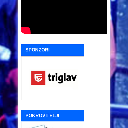
SPONZORI
POKROVITELJI