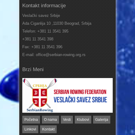
Kontakt informacije
Veslački savez Srbije
Ada Ciganlija 10 ,11030 Beograd, Srbija
Telefon: +381 11 3541 395
+381 11 3541 398
Fax: +381 11 3541 396
E-mail: office@serbian-rowing.org.rs
Brzi Meni
Početna
O nama
Vesti
Klubovi
Galerija
Linkovi
Kontakt