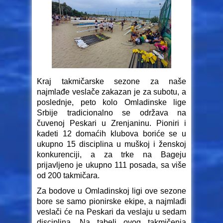
Kraj takmičarske sezone za naše
najmlađe veslače zakazan je za subotu, a
poslednje, peto kolo Omladinske lige
Srbije tradicionalno se održava na
čuvenoj Peskari u Zrenjaninu. Pioniri i
kadeti 12 domaćih klubova boriće se u
ukupno 15 disciplina u muškoj i ženskoj
konkurenciji, a za trke na Bageju
prijavljeno je ukupno 111 posada, sa više
od 200 takmičara.
Za bodove u Omladinskoj ligi ove sezone
bore se samo pionirske ekipe, a najmlađi
veslači će na Peskari da veslaju u sedam
disciplina. Na tabeli ovog takmičenja