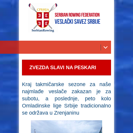
ZVEZDA SLAVI NA PESKARI
Kraj takmičarske sezone za naše
najmlađe veslače zakazan je za
subotu, a poslednje, peto kolo
Omladinske lige Srbije tradicionalno
se održava u Zrenjaninu