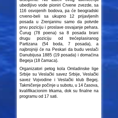
ubedljivo vode pioniri Crvene zvezde, sa
116 osvojenih bodova, pa će beogradski
crveno-beli sa ukupno 12 prijavljenih
posada u Zrenjaninu samo da potvrde
prvu poziciju i proslave osvajanje pehara.
Čurug (78 poena) sa 8 posada brani
drugu poziciju od trećeplasiranog
Partizana (54 boda, 7 posada), a
najbrojniji će na Peskari da budu veslači
Danubijusa 1885 (19 posada) i domaćina
Begeja (18 čamaca).
Organizatori petog kola Omladinske lige
Srbije su Veslački savez Srbije, Veslački
savez Vojvodine i Veslački klub Begej.
Takmičenje počinje u subotu, u 14 časova,
kvalifikacionim trkama, dok su finalne na
programu od 17 sati.