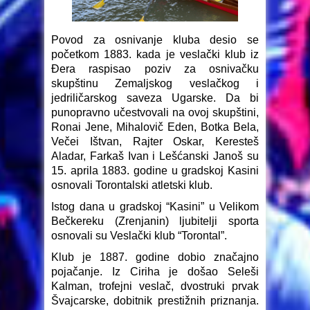
Povod za osnivanje kluba desio se
početkom 1883. kada je veslački klub iz
Đera raspisao poziv za osnivačku
skupštinu Zemaljskog veslačkog i
jedriličarskog saveza Ugarske. Da bi
punopravno učestvovali na ovoj skupštini,
Ronai Jene, Mihalovič Eden, Botka Bela,
Večei Ištvan, Rajter Oskar, Keresteš
Aladar, Farkaš Ivan i Lešćanski Janoš su
15. aprila 1883. godine u gradskoj Kasini
osnovali Torontalski atletski klub.
Istog dana u gradskoj “Kasini” u Velikom
Bečkereku (Zrenjanin) ljubitelji sporta
osnovali su Veslački klub “Torontal”.
Klub je 1887. godine dobio značajno
pojačanje. Iz Ciriha je došao Seleši
Kalman, trofejni veslač, dvostruki prvak
Švajcarske, dobitnik prestižnih priznanja.