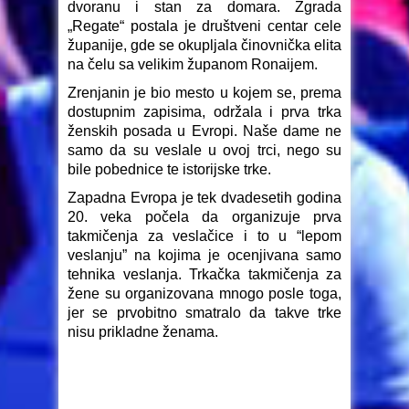
dvoranu i stan za domara. Zgrada
„Regate“ postala je društveni centar cele
županije, gde se okupljala činovnička elita
na čelu sa velikim županom Ronaijem.
Zrenjanin je bio mesto u kojem se, prema
dostupnim zapisima, održala i prva trka
ženskih posada u Evropi. Naše dame ne
samo da su veslale u ovoj trci, nego su
bile pobednice te istorijske trke.
Zapadna Evropa je tek dvadesetih godina
20. veka počela da organizuje prva
takmičenja za veslačice i to u “lepom
veslanju” na kojima je ocenjivana samo
tehnika veslanja. Trkačka takmičenja za
žene su organizovana mnogo posle toga,
jer se prvobitno smatralo da takve trke
nisu prikladne ženama.