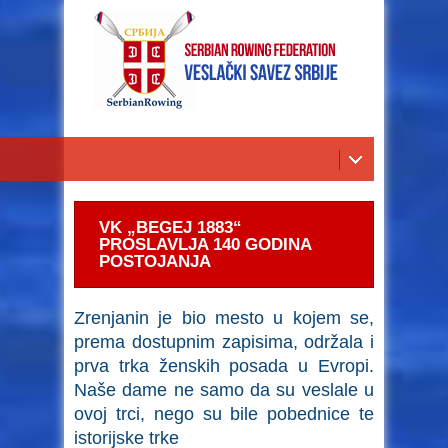
VK „BEGEJ 1883“
PROSLAVLJA 140 GODINA
POSTOJANJA
Zrenjanin je bio mesto u kojem se,
prema dostupnim zapisima, održala i
prva trka ženskih posada u Evropi.
Naše dame ne samo da su veslale u
ovoj trci, nego su bile pobednice te
istorijske trke