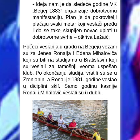
- Ideja nam je da sledeće godine VK
„Begej 1883“ organizuje dobrotvornu
manifestaciju. Plan je da pokrovitelji
plaćaju svaki metar koji veslači pređu
i da se tako skupljen novac uplati u
dobrotvorne svrhe – otkriva Ležaić.
Počeci veslanja u gradu na Begeju vezani
su za Jenea Ronaija i Edena Mihaloviča
koji su bili na studijama u Bratislavi i koji
su veslali za tamošnji veoma uspešan
klub. Po okončanju studija, vratili su se u
Zrenjanin, a Ronai je 1881. godine veslao
u diciplini skif. Samo godinu kasnije
Ronai i Mihalovič veslali su u dublu.