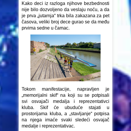
Kako deci iz razloga njihove bezbednosti
nije bilo dozvoljeno da veslaju noću, a da
je prva „jutarnja“ trka bila zakazana za pet
časova, veliki broj dece gurao se da među
prvima sedne u čamac.
Tokom manifestacije, napravljen je
„memorijalni skif“ na koji su se potpisali
svi osvajači medalja i reprezentativci
kluba. Skif će ubuduće stajati u
prostorijama kluba, a „stavljanje“ potpisa
na njega imaće svaki sledeći osvajač
medalje i reprezentativac.