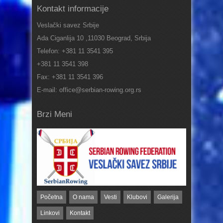
Kontakt informacije
Veslački savez Srbije
Ada Ciganlija 10 ,11030 Beograd, Srbija
Telefon: +381 11 3541 395
+381 11 3541 398
Fax: +381 11 3541 396
E-mail: office@serbian-rowing.org.rs
Brzi Meni
Početna
O nama
Vesti
Klubovi
Galerija
Linkovi
Kontakt