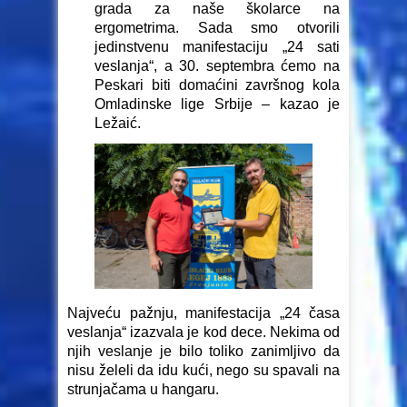
grada za naše školarce na
ergometrima. Sada smo otvorili
jedinstvenu manifestaciju „24 sati
veslanja“, a 30. septembra ćemo na
Peskari biti domaćini završnog kola
Omladinske lige Srbije – kazao je
Ležaić.
Najveću pažnju, manifestacija „24 časa
veslanja“ izazvala je kod dece. Nekima od
njih veslanje je bilo toliko zanimljivo da
nisu želeli da idu kući, nego su spavali na
strunjačama u hangaru.