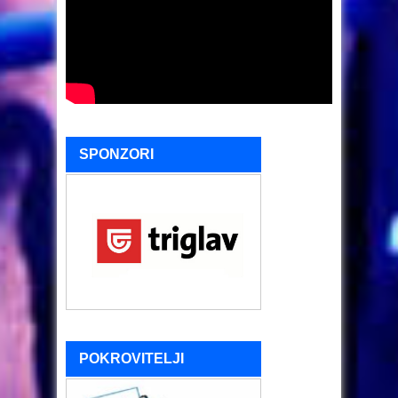
SPONZORI
POKROVITELJI