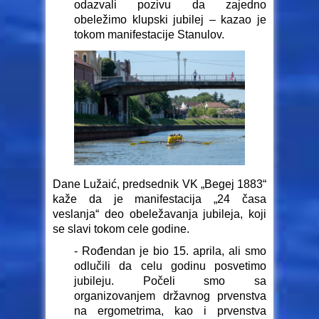
odazvali pozivu da zajedno
obeležimo klupski jubilej – kazao je
tokom manifestacije Stanulov.
Dane Lužaić, predsednik VK „Begej 1883“
kaže da je manifestacija „24 časa
veslanja“ deo obeležavanja jubileja, koji
se slavi tokom cele godine.
- Rođendan je bio 15. aprila, ali smo
odlučili da celu godinu posvetimo
jubileju. Počeli smo sa
organizovanjem državnog prvenstva
na ergometrima, kao i prvenstva