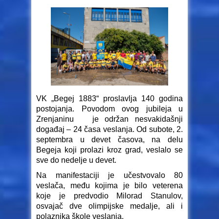
VK „Begej 1883“ proslavlja 140 godina
postojanja. Povodom ovog jubileja u
Zrenjaninu je održan nesvakidašnji
događaj – 24 časa veslanja. Od subote, 2.
septembra u devet časova, na delu
Begeja koji prolazi kroz grad, veslalo se
sve do nedelje u devet.
Na manifestaciji je učestvovalo 80
veslača, među kojima je bilo veterena
koje je predvodio Milorad Stanulov,
osvajač dve olimpijske medalje, ali i
polaznika škole veslanja.