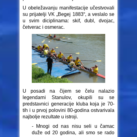
U obeležavanju manifestacije učestvovali
su prijatelji VK „Begej 1883“, a veslalo se
u svim diciplinama: skif, dubl, dvojac,
četverac i osmerac.
U posadi na čijem se čelu nalazio
legendarni Stanulov, okupili su se
predstavnici generacije kluba koja je 70-
tih i u prvoj polovini 80-godina ostvarivala
najbolje rezultate u istroji.
- Mnogi od nas nisu seli u čamac
duže od 20 godina, ali smo se rado