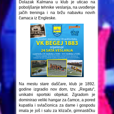
Dolazak Kalmana u klub je uticao na
poboljšanje tehnike veslanja, na uvođenje
jačih treninga i na bržu nabavku novih
čamaca iz Engleske.
Na mestu stare daščare, klub je 1892.
godine izgradio nov dom, tzv. „Regatu“,
unikatni sportski objekat. Zgradom je
dominirao veliki hangar za čamce, a pored
kupatila i svlačionica za dame i gospodu
imala je još i salu za klizače, gimnastičku