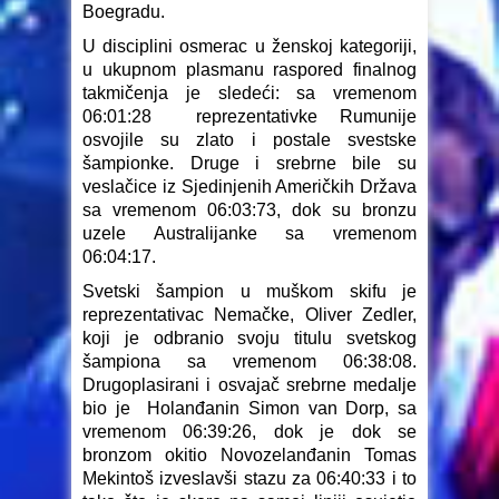
Boegradu.
U disciplini osmerac u ženskoj kategoriji,
u ukupnom plasmanu raspored finalnog
takmičenja je sledeći: sa vremenom
06:01:28 reprezentativke Rumunije
osvojile su zlato i postale svestske
šampionke. Druge i srebrne bile su
veslačice iz Sjedinjenih Američkih Država
sa vremenom 06:03:73, dok su bronzu
uzele Australijanke sa vremenom
06:04:17.
Svetski šampion u muškom skifu je
reprezentativac Nemačke, Oliver Zedler,
koji je odbranio svoju titulu svetskog
šampiona sa vremenom 06:38:08.
Drugoplasirani i osvajač srebrne medalje
bio je Holanđanin Simon van Dorp, sa
vremenom 06:39:26, dok je dok se
bronzom okitio Novozelanđanin Tomas
Mekintoš izveslavši stazu za 06:40:33 i to