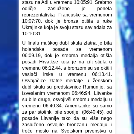
stazu na Adi u vremenu 10:05:91. Srebrno
odličje zasluženo je ponela
reprezentativka Francuske sa vremenom
10:07:70, dok je bronza otišla u ruke
Ukrajinke koja je svoju stazu savladala za
10:10:31.
U finalu muškog dubl skula zlatna je bila
holandska posada sa vremenom
06:09.19, dok je srebrna medalja otišla
posadi Hrvatkse koja je na cilj stigla u
vremenu 06:12.44, a bronzom su se okitili
veslači Irske u vremenu 06:13.41.
Osvajačice zlatne medalje u ženskom
dubl skulu su predstavnice Rumunije, sa
izveslanim vremenom 06:46:94. Litvanke
su bile druge, osvojivši srebrnu medalju u
vremenu 06:40:34: Amerikanke su samo
za par stotinki bile sporije (06:40:45), od
posade Litvanije tako da su više nego
zasluženo osvojile bronzanu medalju i
treće mesto na Svetskom prvenstvu u