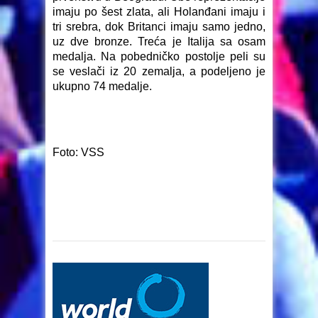
imaju po šest zlata, ali Holanđani imaju i
tri srebra, dok Britanci imaju samo jedno,
uz dve bronze. Treća je Italija sa osam
medalja. Na pobedničko postolje peli su
se veslači iz 20 zemalja, a podeljeno je
ukupno 74 medalje.
Foto: VSS