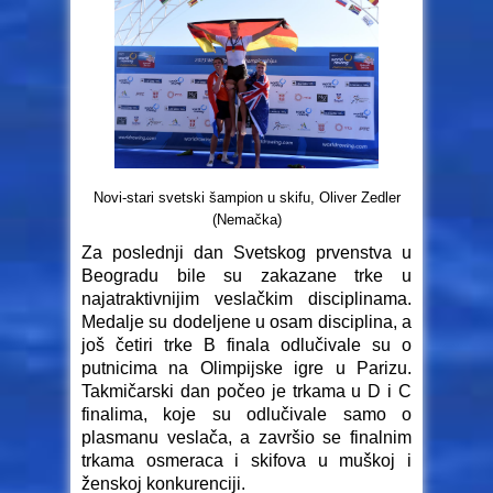
Novi-stari svetski šampion u skifu, Oliver Zedler
(Nemačka)
Za poslednji dan Svetskog prvenstva u
Beogradu bile su zakazane trke u
najatraktivnijim veslačkim disciplinama.
Medalje su dodeljene u osam disciplina, a
još četiri trke B finala odlučivale su o
putnicima na Olimpijske igre u Parizu.
Takmičarski dan počeo je trkama u D i C
finalima, koje su odlučivale samo o
plasmanu veslača, a završio se finalnim
trkama osmeraca i skifova u muškoj i
ženskoj konkurenciji.