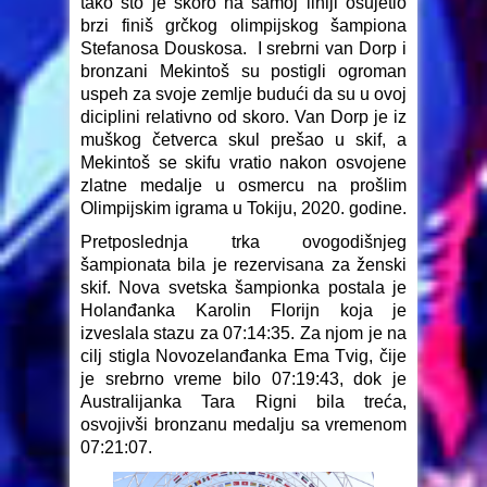
tako što je skoro na samoj liniji osujetio
brzi finiš grčkog olimpijskog šampiona
Stefanosa Douskosa. I srebrni van Dorp i
bronzani Mekintoš su postigli ogroman
uspeh za svoje zemlje budući da su u ovoj
diciplini relativno od skoro. Van Dorp je iz
muškog četverca skul prešao u skif, a
Mekintoš se skifu vratio nakon osvojene
zlatne medalje u osmercu na prošlim
Olimpijskim igrama u Tokiju, 2020. godine.
Pretposlednja trka ovogodišnjeg
šampionata bila je rezervisana za ženski
skif. Nova svetska šampionka postala je
Holanđanka Karolin Florijn koja je
izveslala stazu za 07:14:35. Za njom je na
cilj stigla Novozelanđanka Ema Tvig, čije
je srebrno vreme bilo 07:19:43, dok je
Australijanka Tara Rigni bila treća,
osvojivši bronzanu medalju sa vremenom
07:21:07.