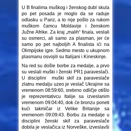
U B finalima muškog i ženskog dubl skula
po pet posada je moglo da se raduje
odlasku u Pariz, a to nije pošlo za rukom
muškom čamcu Moldavije i ženskom
Južne Afrike. Za kraj „malih“ finala, veslali
su osmerci, ali samo za plasman, jer će
samo po pet najboljih A finalista ići na
Olimpijske igre. Sedmo mesto u ukupnom
plasmanu osvojili su Italijani i Kineskinje.
Na red su došle borbe za medalje, a prvo
su veslali muški i ženski PR1 paraveslači.
U disciplini muški skif za paraveslače
zlatnu medalju uzeo je veslač Ukrajine sa
vremenom 08:59:60, srebrno odličje otišlo
je reprezentativcu Italije sa izveslanim
vremenom 09:04:40, dok će bronzu poneti
kući takmičar iz Velike Britanije sa
vremenom 09:09:43. Borbu za medalje u
disciplini ženski skif za paraveslače
dobila je veslačica iz Norveške, izveslavši