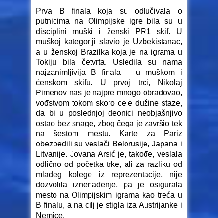
Prva B finala koja su odlučivala o
putnicima na Olimpijske igre bila su u
disciplini muški i ženski PR1 skif. U
muškoj kategoriji slavio je Uzbekistanac,
a u ženskoj Brazilka koja je na igrama u
Tokiju bila četvrta. Usledila su nama
najzanimljivija B finala – u muškom i
ćenskom skifu. U prvoj trci, Nikolaj
Pimenov nas je najpre mnogo obradovao,
vođstvom tokom skoro cele dužine staze,
da bi u poslednjoj deonici neobjašnjivo
ostao bez snage, zbog čega je završio tek
na šestom mestu. Karte za Pariz
obezbedili su veslači Belorusije, Japana i
Litvanije. Jovana Arsić je, takođe, veslala
odlično od početka trke, ali za razliku od
mlađeg kolege iz reprezentacije, nije
dozvolila iznenađenje, pa je osigurala
mesto na Olimpijskim igrama kao treća u
B finalu, a na cilj je stigla iza Austrijanke i
Nemice.