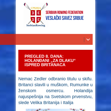
PREGLED 8. DANA:
HOLANĐANI „ZA DLAKU“
ISPRED BRITANACA
Nemac Zedler odbranio titulu u skifu.
Britanci slavili u muškom, Rumunke u
ženskom osmercu. Holandija
najuspešnija na Svetskom prvenstvu,
slede Velika Britanija i Italija