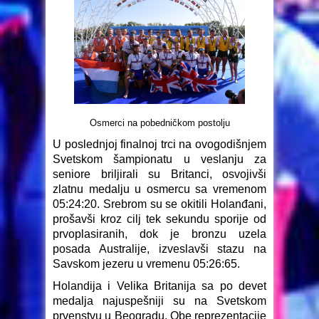
Osmerci na pobedničkom postolju
U poslednjoj finalnoj trci na ovogodišnjem
Svetskom šampionatu u veslanju za
seniore briljirali su Britanci, osvojivši
zlatnu medalju u osmercu sa vremenom
05:24:20. Srebrom su se okitili Holanđani,
prošavši kroz cilj tek sekundu sporije od
prvoplasiranih, dok je bronzu uzela
posada Australije, izveslavši stazu na
Savskom jezeru u vremenu 05:26:65.
Holandija i Velika Britanija sa po devet
medalja najuspešniji su na Svetskom
prvenstvu u Beogradu. Obe reprezentacije