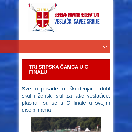
TRI SRPSKA ČAMCA U C
FINALU
Sve tri posade, muški dvojac i dubl
skul i ženski skif za lake veslačice,
plasirali su se u C finale u svojim
disciplinama