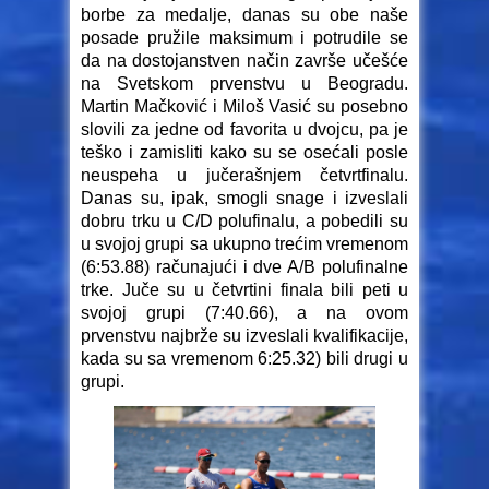
borbe za medalje, danas su obe naše
posade pružile maksimum i potrudile se
da na dostojanstven način završe učešće
na Svetskom prvenstvu u Beogradu.
Martin Mačković i Miloš Vasić su posebno
slovili za jedne od favorita u dvojcu, pa je
teško i zamisliti kako su se osećali posle
neuspeha u jučerašnjem četvrtfinalu.
Danas su, ipak, smogli snage i izveslali
dobru trku u C/D polufinalu, a pobedili su
u svojoj grupi sa ukupno trećim vremenom
(6:53.88) računajući i dve A/B polufinalne
trke. Juče su u četvrtini finala bili peti u
svojoj grupi (7:40.66), a na ovom
prvenstvu najbrže su izveslali kvalifikacije,
kada su sa vremenom 6:25.32) bili drugi u
grupi.