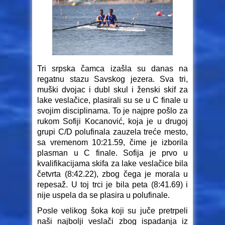
Tri srpska čamca izašla su danas na
regatnu stazu Savskog jezera. Sva tri,
muški dvojac i dubl skul i ženski skif za
lake veslačice, plasirali su se u C finale u
svojim disciplinama. To je najpre pošlo za
rukom Sofiji Kocanović, koja je u drugoj
grupi C/D polufinala zauzela treće mesto,
sa vremenom 10:21.59, čime je izborila
plasman u C finale. Sofija je prvo u
kvalifikacijama skifa za lake veslačice bila
četvrta (8:42.22), zbog čega je morala u
repesaž. U toj trci je bila peta (8:41.69) i
nije uspela da se plasira u polufinale.
Posle velikog šoka koji su juče pretrpeli
naši najbolji veslači zbog ispadanja iz