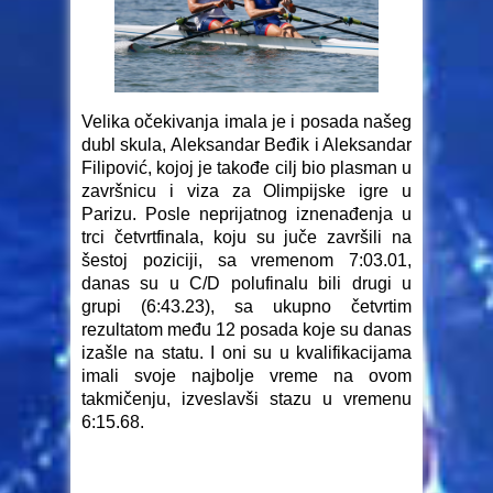
Velika očekivanja imala je i posada našeg
dubl skula, Aleksandar Beđik i Aleksandar
Filipović, kojoj je takođe cilj bio plasman u
završnicu i viza za Olimpijske igre u
Parizu. Posle neprijatnog iznenađenja u
trci četvrtfinala, koju su juče završili na
šestoj poziciji, sa vremenom 7:03.01,
danas su u C/D polufinalu bili drugi u
grupi (6:43.23), sa ukupno četvrtim
rezultatom među 12 posada koje su danas
izašle na statu. I oni su u kvalifikacijama
imali svoje najbolje vreme na ovom
takmičenju, izveslavši stazu u vremenu
6:15.68.