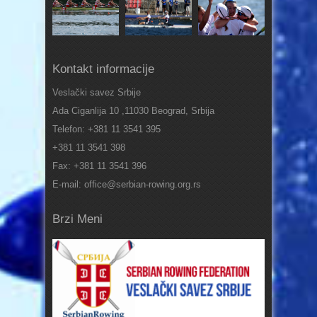
Kontakt informacije
Veslački savez Srbije
Ada Ciganlija 10 ,11030 Beograd, Srbija
Telefon: +381 11 3541 395
+381 11 3541 398
Fax: +381 11 3541 396
E-mail: office@serbian-rowing.org.rs
Brzi Meni