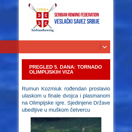
PREGLED 5. DANA: TORNADO
OLIMPIJSKIH VIZA
Rumun Kozmiuk rođendan proslavio
ulaskom u finale dvojca i plasmanom
na Olimpijske igre. Sjedinjene Države
ubedljive u muškom četvercu