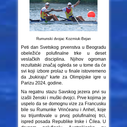
Rumunski dvojac Kozmiuk-Bejan
Peti dan Svetskog prvenstva u Beogradu
obeležiće polufinalne trke u deset
veslačkih disciplina. Njihov ogroman
rezultatski značaj ogleda se u tome da će
svi koji izbore prolaz u finale istovremeno
da „bukiraju“ karte za Olimpijske igre u
Parizu 2024. godine.
Na regatnu stazu Savskog jezera prvi su
izašli ženski i muški dvojci. Prve kojima je
uspelo da se domognu vize za Francusku
bile su Rumunke Vrinćeanu i Anhel, koje
su trijumfovale u prvoj polufinalnoj trci,
ispred posada Republike Irske i Čilea. U