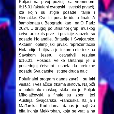
Poljaci na prvoj poziciji sa vremenom
6:16.01 (aktuleni evropski I svetski prvaci),
iza kojih su stigle posade Italije i
Nemačke. Ove tri posade idu u finale A
šampionata u Beogradu, kao i na OI Pariz
2024. U drugoj polufinalnoj grupi muškog
četverac skuls prve tri pozicije zauzele su
posade Holandije, Britanije i Švajcarske.
Aktuelni oplimpijski prvak, reprezentacija
Holandije, briljirala je tokom cele trke na
Savskom jezeru, ostvarivši rezultat
6:16.01. Posada Velike Britanije je u
poslednjoj četvrtini uspela da pretekne
posadu Švajcarske i stigne druga na cilj.
Polufinalni program danas završili su laki
veslači i veslačice trkama skifova. Najbrži
u polufinalu muškog skifa bio je Poljak
Mikolajčevski, a finale su izborili još
Austrija, Švajcarska, Francuska, Italija i
Mađarska. Kod dama, danas je najbrža
bila Irkinja Mekkrohan, koja se vratila na