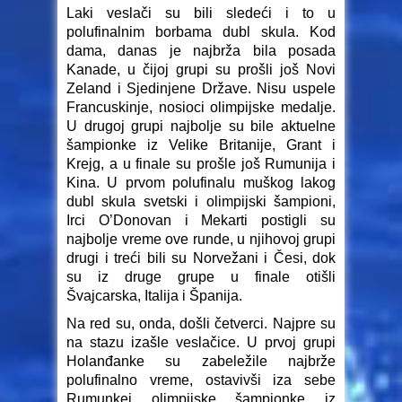
Laki veslači su bili sledeći i to u
polufinalnim borbama dubl skula. Kod
dama, danas je najbrža bila posada
Kanade, u čijoj grupi su prošli još Novi
Zeland i Sjedinjene Države. Nisu uspele
Francuskinje, nosioci olimpijske medalje.
U drugoj grupi najbolje su bile aktuelne
šampionke iz Velike Britanije, Grant i
Krejg, a u finale su prošle još Rumunija i
Kina. U prvom polufinalu muškog lakog
dubl skula svetski i olimpijski šampioni,
Irci O’Donovan i Mekarti postigli su
najbolje vreme ove runde, u njihovoj grupi
drugi i treći bili su Norvežani i Česi, dok
su iz druge grupe u finale otišli
Švajcarska, Italija i Španija.
Na red su, onda, došli četverci. Najpre su
na stazu izašle veslačice. U prvoj grupi
Holanđanke su zabeležile najbrže
polufinalno vreme, ostavivši iza sebe
Rumunkei olimpijske šampionke iz