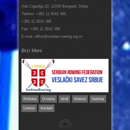
Ada Ciganlija 10 ,11030 Beograd, Srbija
Telefon: +381 11 3541 395
+381 11 3541 398
Fax: +381 11 3541 396
E-mail: office@serbian-rowing.org.rs
Brzi Meni
Početna
O nama
Vesti
Klubovi
Galerija
Linkovi
Kontakt