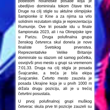
pobedom holandske posade koja je
ubedljivo dominirala tokom čitave trke.
Druge na cilj stigle su aktulne olimpijske
šampionke iz Kine a za njima sa vrlo
solidnim rezutatom stigla je reprezentacija
Rumunije. Ove tri posade idu u finale
šampionata 2023, ali i na Olimpijske igre
u Parizu. Druga polufinalna grupa
ženskog četvrerca skul donela je nove
finaliste Svetskog prvenstva.
Reprezentativke Velike Britanije
dominirale su stazom od samog početka,
osvojivši prvo mesto u grupi sa vremenom
7:01.33. Druga na cilj stigla je posada
Švajcarske, a treća je bila ekipa
Švajcarske. Četvrto mesto zauzela je
posada Ukrajine koja je u prvih 1000 m
držala drugu poziciju, ali je u trećoj
četvrtini posustala.
U prvoj polufinalnoj grupi muškog
četverac skula prve tri pozicije zauzeli su