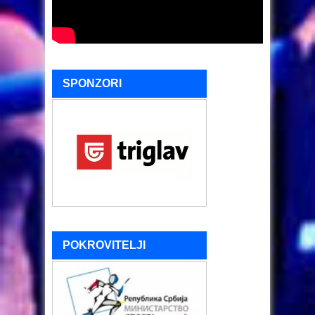
SPONZORI
POKROVITELJI