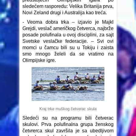
sledećem rasporedu: Velika Britanija prva,
Novi Zeland drugi i Australija kao treća.
- Veoma dobra trka – izjavio je Majkl
Grejdi, veslač američkog četverca, najbrže
posade polufinala u ovoj disciplini, za sajt
Svetske veslačke federacije. – Svi ovi
momci u čamcu bili su u Tokiju i zaista
smo mnogo želeli da se vratimo na
Olimpijske igre.
Kraj trke muškog četverac skula
Sledeći su na programu bili četverac
skulovi. Prva polufinalna grupa ženskog
četvrerca skul završila je sa ubedljivom