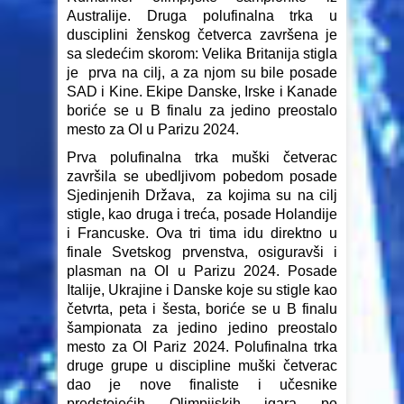
Australije. Druga polufinalna trka u
dusciplini ženskog četverca završena je
sa sledećim skorom: Velika Britanija stigla
je prva na cilj, a za njom su bile posade
SAD i Kine. Ekipe Danske, Irske i Kanade
boriće se u B finalu za jedino preostalo
mesto za OI u Parizu 2024.
Prva polufinalna trka muški četverac
završila se ubedljivom pobedom posade
Sjedinjenih Država, za kojima su na cilj
stigle, kao druga i treća, posade Holandije
i Francuske. Ova tri tima idu direktno u
finale Svetskog prvenstva, osiguravši i
plasman na OI u Parizu 2024. Posade
Italije, Ukrajine i Danske koje su stigle kao
četvrta, peta i šesta, boriće se u B finalu
šampionata za jedino jedino preostalo
mesto za OI Pariz 2024. Polufinalna trka
druge grupe u discipline muški četverac
dao je nove finaliste i učesnike
predstojećih Olimpijskih igara po