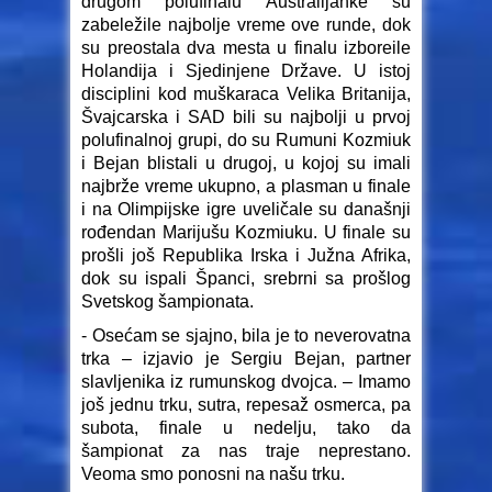
drugom polufinalu Australijanke su
zabeležile najbolje vreme ove runde, dok
su preostala dva mesta u finalu izboreile
Holandija i Sjedinjene Države. U istoj
disciplini kod muškaraca Velika Britanija,
Švajcarska i SAD bili su najbolji u prvoj
polufinalnoj grupi, do su Rumuni Kozmiuk
i Bejan blistali u drugoj, u kojoj su imali
najbrže vreme ukupno, a plasman u finale
i na Olimpijske igre uveličale su današnji
rođendan Marijušu Kozmiuku. U finale su
prošli još Republika Irska i Južna Afrika,
dok su ispali Španci, srebrni sa prošlog
Svetskog šampionata.
- Osećam se sjajno, bila je to neverovatna
trka – izjavio je Sergiu Bejan, partner
slavljenika iz rumunskog dvojca. – Imamo
još jednu trku, sutra, repesaž osmerca, pa
subota, finale u nedelju, tako da
šampionat za nas traje neprestano.
Veoma smo ponosni na našu trku.