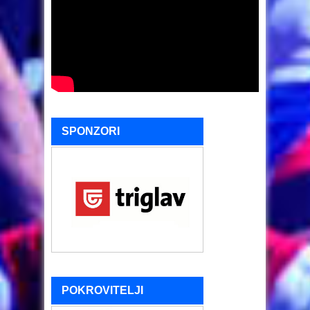
SPONZORI
POKROVITELJI