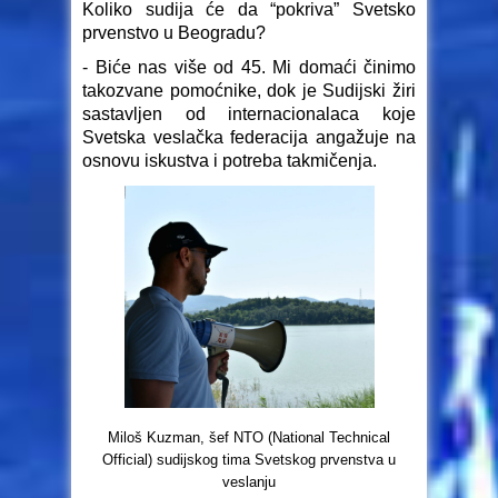
Koliko sudija će da “pokriva” Svetsko
prvenstvo u Beogradu?
- Biće nas više od 45. Mi domaći činimo
takozvane pomoćnike, dok je Sudijski žiri
sastavljen od internacionalaca koje
Svetska veslačka federacija angažuje na
osnovu iskustva i potreba takmičenja.
Miloš Kuzman, šef NTO (National Technical
Official) sudijskog tima Svetskog prvenstva u
veslanju