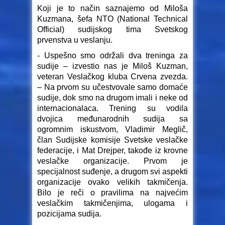
Koji je to način saznajemo od Miloša
Kuzmana, šefa NTO (National Technical
Official) sudijskog tima Svetskog
prvenstva u veslanju.
- Uspešno smo održali dva treninga za
sudije – izvestio nas je Miloš Kuzman,
veteran Veslačkog kluba Crvena zvezda.
– Na prvom su učestvovale samo domaće
sudije, dok smo na drugom imali i neke od
internacionalaca. Trening su vodila
dvojica međunarodnih sudija sa
ogromnim iskustvom, Vladimir Meglič,
član Sudijske komisije Svetske veslačke
federacije, i Mat Drejper, takođe iz krovne
veslačke organizacije. Prvom je
specijalnost suđenje, a drugom svi aspekti
organizacije ovako velikih takmičenja.
Bilo je reči o pravilima na najvećim
veslačkim takmičenjima, ulogama i
pozicijama sudija.