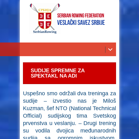
SUDIJE SPREMNE ZA
SPEKTAKL NA ADI
Uspešno smo održali dva treninga za
sudije – izvestio nas je Miloš
Kuzman, šef NTO (National Technical
Official) sudijskog tima Svetskog
prvenstva u veslanju. – Drugi trening
su vodila dvojica međunarodnih
sudija sa ogromnim iskustvom,