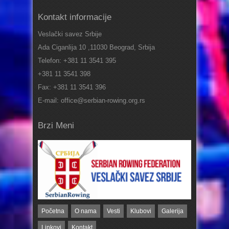
Kontakt informacije
Veslački savez Srbije
Ada Ciganlija 10 ,11030 Beograd, Srbija
Telefon: +381 11 3541 395
+381 11 3541 398
Fax: +381 11 3541 396
E-mail: office@serbian-rowing.org.rs
Brzi Meni
Početna
O nama
Vesti
Klubovi
Galerija
Linkovi
Kontakt