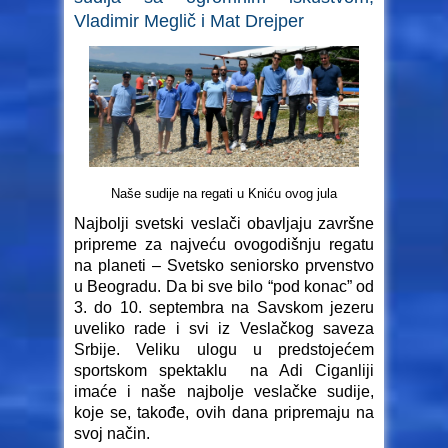
Vladimir Meglič i Mat Drejper
Naše sudije na regati u Kniću ovog jula
Najbolji svetski veslači obavljaju završne
pripreme za najveću ovogodišnju regatu
na planeti – Svetsko seniorsko prvenstvo
u Beogradu. Da bi sve bilo “pod konac” od
3. do 10. septembra na Savskom jezeru
uveliko rade i svi iz Veslačkog saveza
Srbije. Veliku ulogu u predstojećem
sportskom spektaklu na Adi Ciganliji
imaće i naše najbolje veslačke sudije,
koje se, takođe, ovih dana pripremaju na
svoj način.