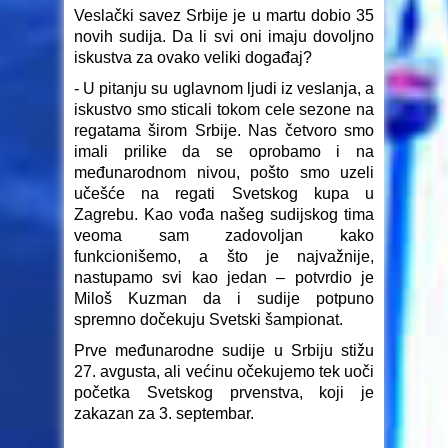
Veslački savez Srbije je u martu dobio 35
novih sudija. Da li svi oni imaju dovoljno
iskustva za ovako veliki događaj?
- U pitanju su uglavnom ljudi iz veslanja, a
iskustvo smo sticali tokom cele sezone na
regatama širom Srbije. Nas četvoro smo
imali prilike da se oprobamo i na
međunarodnom nivou, pošto smo uzeli
učešće na regati Svetskog kupa u
Zagrebu. Kao vođa našeg sudijskog tima
veoma sam zadovoljan kako
funkcionišemo, a što je najvažnije,
nastupamo svi kao jedan – potvrdio je
Miloš Kuzman da i sudije potpuno
spremno dočekuju Svetski šampionat.
Prve međunarodne sudije u Srbiju stižu
27. avgusta, ali većinu očekujemo tek uoči
početka Svetskog prvenstva, koji je
zakazan za 3. septembar.