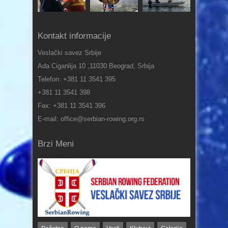
Kontakt informacije
Veslački savez Srbije
Ada Ciganlija 10 ,11030 Beograd, Srbija
Telefon: +381 11 3541 395
+381 11 3541 398
Fax: +381 11 3541 396
E-mail: office@serbian-rowing.org.rs
Brzi Meni