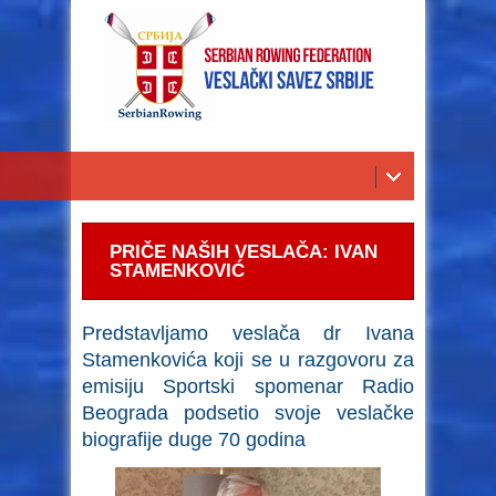
PRIČE NAŠIH VESLAČA: IVAN
STAMENKOVIĆ
Predstavljamo veslača dr Ivana
Stamenkovića koji se u razgovoru za
emisiju Sportski spomenar Radio
Beograda podsetio svoje veslačke
biografije duge 70 godina