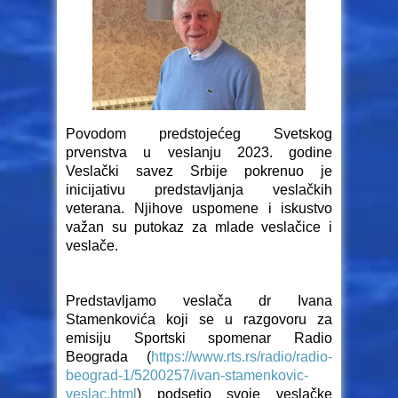
Povodom predstojećeg Svetskog
prvenstva u veslanju 2023. godine
Veslački savez Srbije pokrenuo je
inicijativu predstavljanja veslačkih
veterana. Njihove uspomene i iskustvo
važan su putokaz za mlade veslačice i
veslače.
Predstavljamo veslača dr Ivana
Stamenkovića koji se u razgovoru za
emisiju Sportski spomenar Radio
Beograda (
https://www.rts.rs/radio/radio-
beograd-1/5200257/ivan-stamenkovic-
veslac.html
) podsetio svoje veslačke