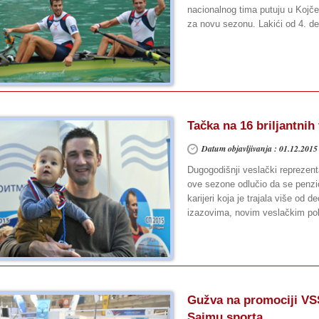
nacionalnog tima putuju u Kojče
za novu sezonu. Lakići od 4. d
Tačka na 16 briljantnih
Datum objavljivanja : 01.12.2015
Dugogodišnji veslački reprezenta
ove sezone odlučio da se penzio
karijeri koja je trajala više od 
izazovima, novim veslačkim po
Gužva na promociji V
Sajmu sporta