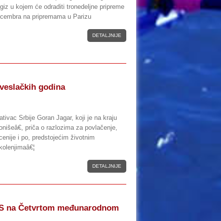
giz u kojem će odraditi tronedeljne pripreme
ecembra na pripremama u Parizu
DETALJNIJE
 veslačkih godina
tivac Srbije Goran Jagar, koji je na kraju
nišeâ€, priča o razlozima za povlačenje,
decenije i po, predstojećim životnim
kolenjimaâ€¦
DETALJNIJE
SS na Četvrtom međunarodnom