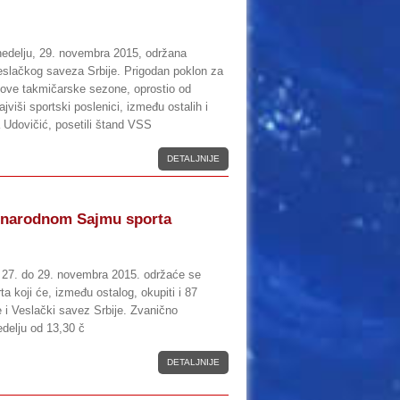
edelju, 29. novembra 2015, održana
slačkog saveza Srbije. Prigodan poklon za
 ove takmičarske sezone, oprostio od
jviši sportski poslenici, između ostalih i
a Udovičić, posetili štand VSS
DETALJNIJE
narodnom Sajmu sporta
 27. do 29. novembra 2015. održaće se
a koji će, između ostalog, okupiti i 87
 i Veslački savez Srbije. Zvanično
edelju od 13,30 č
DETALJNIJE