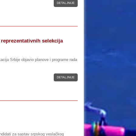
DETALJNIJE
 reprezentativnih selekcija
acija Srbije objavio planove i programe rada
DETALJNIJE
ndidati za sastav srpskog veslačkog