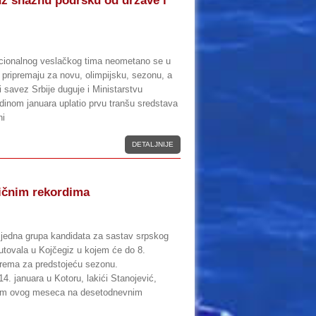
z snažnu podršku od države i
acionalnog veslačkog tima neometano se u
j pripremaju za novu, olimpijsku, sezonu, a
 savez Srbije duguje i Ministarstvu
edinom januara uplatio prvu tranšu sredstava
ni
DETALJNIJE
ličnim rekordima
, jedna grupa kandidata za sastav srpskog
utovala u Kojčegiz u kojem će do 8.
iprema za predstojeću sezonu.
4. januara u Kotoru, lakići Stanojević,
ajem ovog meseca na desetodnevnim