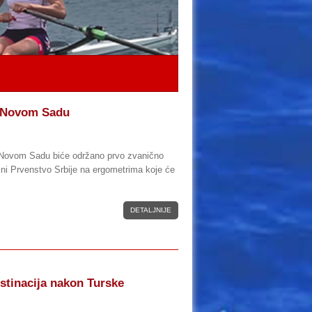
 Novom Sadu
u Novom Sadu biće održano prvo zvanično
ini Prvenstvo Srbije na ergometrima koje će
DETALJNIJE
estinacija nakon Turske