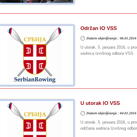
Održan IO VSS
Datum objavljivanja : 06.01.2016
U utorak, 5. januara 2016, u pr
sednica Izvršnog odbora VSS
U utorak IO VSS
Datum objavljivanja : 04.01.2016
U utorak, 5. januara 2016, u pr
održana sednica Izvršnog odbo