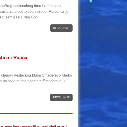
lačkog nacionalnog tima i u februaru
mama za predstojeću sezonu. Pored Italije,
j zemlji i u Crnoj Gori
DETALJNIJE
tića i Rajića
i i članovi Veslačkog kluba Smederevo Marko
 za najbolje mlade sportiste Smedereva u
DETALJNIJE