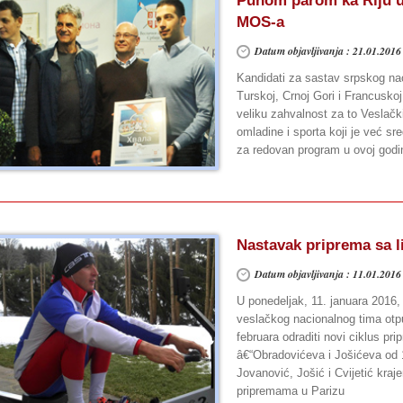
Punom parom ka Riju u
MOS-a
Datum objavljivanja : 21.01.2016
Kandidati za sastav srpskog n
Turskoj, Crnoj Gori i Francusko
veliku zahvalnost za to Veslački
omladine i sporta koji je već sr
za redovan program u ovoj godi
Nastavak priprema sa 
Datum objavljivanja : 11.01.2016
U ponedeljak, 11. januara 2016
veslačkog nacionalnog tima otp
februara odraditi novi ciklus pr
â€“Obradovićeva i Jošićeva od 1
Jovanović, Jošić i Cvijetić kr
pripremama u Parizu