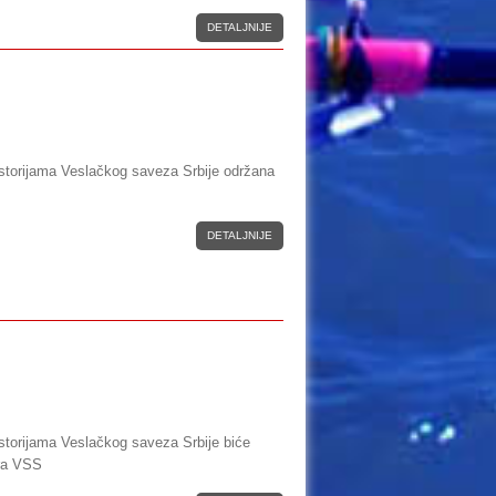
DETALJNIJE
ostorijama Veslačkog saveza Srbije održana
DETALJNIJE
ostorijama Veslačkog saveza Srbije biće
ra VSS