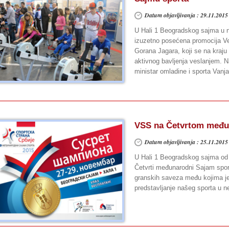
Datum objavljivanja : 29.11.2015
U Hali 1 Beogradskog sajma u n
izuzetno posećena promocija Ve
Gorana Jagara, koji se na kraju
aktivnog bavljenja veslanjem. Na
ministar omladine i sporta Vanj
VSS na Četvrtom među
Datum objavljivanja : 25.11.2015
U Hali 1 Beogradskog sajma od
Četvrti međunarodni Sajam sport
granskih saveza među kojima je
predstavljanje našeg sporta u n