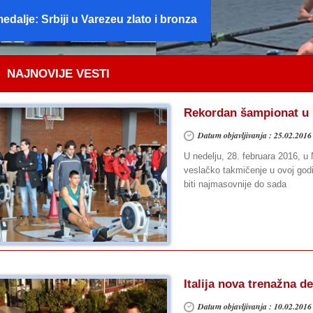
ov šampioni Evrope
NAJNOVIJE VESTI
Rekordan šampionat u
Datum objavljivanja : 25.02.2016
U nedelju, 28. februara 2016, 
veslačko takmičenje u ovoj god
biti najmasovnije do sada
Italija nova trenažna d
Datum objavljivanja : 10.02.2016