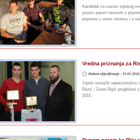
Kandidati za sastav srpskog ves
punom parom nastavili s pripre
pripreme u ovom mesecu i u našo
Vredna priznanja za Ris
Datum objavljivanja : 25.01.2016
Srpski veslački reprezentativc
Ristić i Zoran Rajić proglašeni
2015.